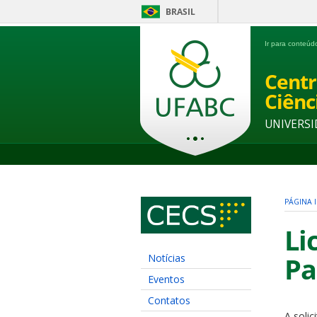
BRASIL
Ir para conteú
Centr
Ciênc
UNIVERSI
PÁGINA I
Li
Notícias
Pa
Eventos
Contatos
A solic