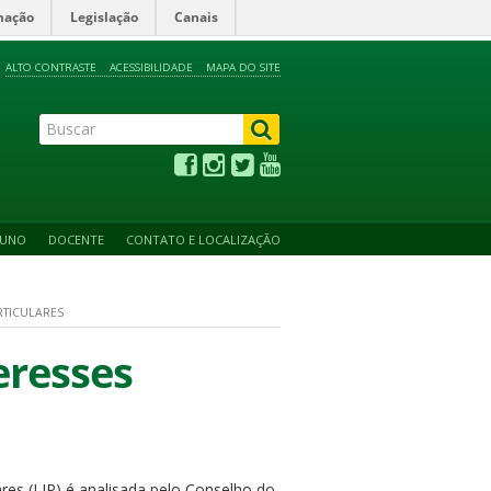
mação
Legislação
Canais
ALTO CONTRASTE
ACESSIBILIDADE
MAPA DO SITE
LUNO
DOCENTE
CONTATO E LOCALIZAÇÃO
RTICULARES
eresses
ares (LIP) é analisada pelo Conselho do