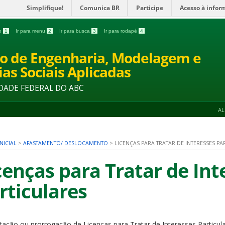
Simplifique!
Comunica BR
Participe
Acesso à infor
do
1
Ir para menu
2
Ir para busca
3
Ir para rodapé
4
o de Engenharia, Modelagem e
ias Sociais Aplicadas
DADE FEDERAL DO ABC
A
NICIAL
>
AFASTAMENTO/ DESLOCAMENTO
>
LICENÇAS PARA TRATAR DE INTERESSES PA
cenças para Tratar de Int
rticulares
itação ou prorrogação de Licenças para Tratar de Interesses Particul