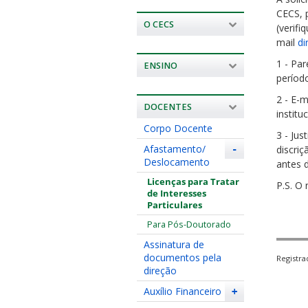
CECS, 
O CECS
(verifi
mail
di
1 - Pa
ENSINO
período
2 - E-m
DOCENTES
instituc
Corpo Docente
3 - Jus
Afastamento/
discriç
-
Deslocamento
antes 
Licenças para Tratar
P.S. O
de Interesses
Particulares
Para Pós-Doutorado
Assinatura de
documentos pela
Registr
direção
Auxílio Financeiro
+