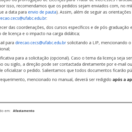
por isso, recomendamos que os pedidos sejam enviados com, no mí
que a data para
envio de pauta
). Assim, além de seguir as orientaçõe
recao.cecs@ufabc.edu.br
:
recer das coordenações, dos cursos específicos e de pós-graduação 
 de licença e o impacto na carga didática;
ail para
direcao.cecs@ufabc.edu.br
solicitando a LIP, mencionando o p
ional;
tificativa para a solicitação (opcional). Caso o tema da licença seja 
ão ou sigilo, a direção pode ser contactada diretamente por e-mail ou
de oficializar o pedido. Salientamos que todos documentos ficarão pú
 requerimento, mencionado no manual, deverá ser redigido
após a a
ado em:
Afastamento