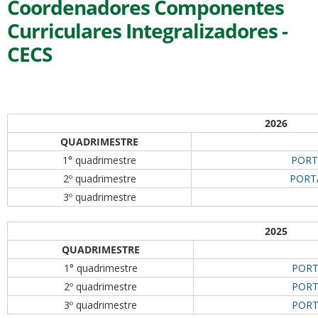
Coordenadores Componentes
Curriculares Integralizadores -
CECS
2026
QUADRIMESTRE
1° quadrimestre
PORTA
2º quadrimestre
PORTA
3º quadrimestre
2025
QUADRIMESTRE
1° quadrimestre
PORTA
2º quadrimestre
PORTA
3º quadrimestre
PORTA