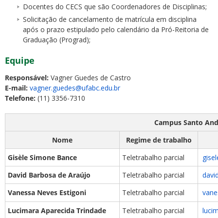
Docentes do CECS que são Coordenadores de Disciplinas;
Solicitação de cancelamento de matrícula em disciplina
após o prazo estipulado pelo calendário da Pró-Reitoria de
Graduação (Prograd);
Equipe
Responsável:
Vagner Guedes de Castro
E-mail:
vagner.guedes@ufabc.edu.br
Telefone:
(11) 3356-7310
Campus Santo And
Nome
Regime de trabalho
Gisèle Simone Bance
Teletrabalho parcial
gise
David Barbosa de Araújo
Teletrabalho parcial
davi
Vanessa Neves Estigoni
Teletrabalho parcial
vane
Lucimara Aparecida Trindade
Teletrabalho parcial
luci