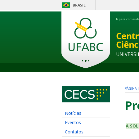
BRASIL
Ir para conteú
Centr
Ciênc
UNIVERSI
PÁGINA I
Pr
Notícias
Eventos
A SOL
Contatos