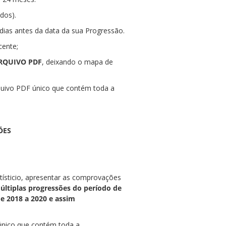
dos).
0 dias antes da data da sua Progressão.
cente;
RQUIVO PDF
, deixando o mapa de
uivo PDF único que contém toda a
ÕES
ísticio, apresentar as comprovações
múltiplas progressões do período de
de 2018 a 2020 e assim
único que contém toda a