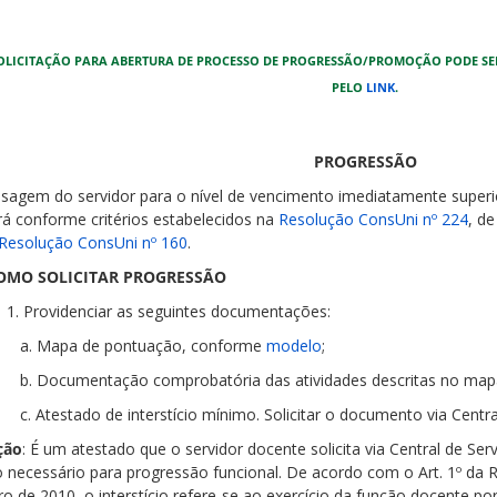
OLICITAÇÃO PARA ABERTURA DE PROCESSO DE PROGRESSÃO/PROMOÇÃO PODE SER
PELO
LINK
.
PROGRESSÃO
ssagem do servidor para o nível de vencimento imediatamente super
rá conforme critérios estabelecidos na
Resolução ConsUni nº 224
, d
Resolução ConsUni nº 160
.
 SOLICITAR PROGRESSÃO
ovidenciar as seguintes documentações:
apa de pontuação, conforme
modelo
;
cumentação comprobatória das atividades descritas no mapa
stado de interstício mínimo. Solicitar o documento via Central 
ção
: É um atestado que o servidor docente solicita via Central de Se
 necessário para progressão funcional. De acordo com o Art. 1º da 
ro de 2010, o interstício refere-se ao exercício da função docente po