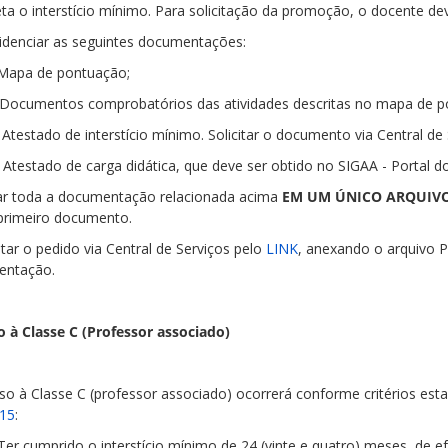
ta o interstício mínimo. Para solicitação da promoção, o docente de
videnciar as seguintes documentações:
. Mapa de pontuação;
. Documentos comprobatórios das atividades descritas no mapa de p
i. Atestado de interstício mínimo. Solicitar o documento via Central d
. Atestado de carga didática, que deve ser obtido no SIGAA - Portal 
var toda a documentação relacionada acima
EM UM ÚNICO ARQUIV
rimeiro documento.
citar o pedido via Central de Serviços pelo
LINK
, anexando o arquivo 
entação.
 à Classe C (Professor associado)
so à Classe C (professor associado) ocorrerá conforme critérios est
15
:
 Ter cumprido o interstício mínimo de 24 (vinte e quatro) meses, de ef