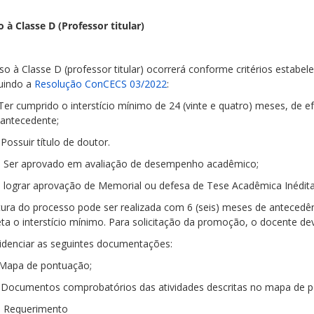
 à Classe D (Professor titular)
o à Classe D (professor titular) ocorrerá conforme critérios estabel
tuindo a
Resolução ConCECS 03/2022
:
 Ter cumprido o interstício mínimo de 24 (vinte e quatro) meses, de ef
 antecedente;
. Possuir título de doutor.
I. Ser aprovado em avaliação de desempenho acadêmico;
. lograr aprovação de Memorial ou defesa de Tese Acadêmica Inédit
tura do processo pode ser realizada com 6 (seis) meses de antecedê
ta o interstício mínimo. Para solicitação da promoção, o docente de
videnciar as seguintes documentações:
. Mapa de pontuação;
. Documentos comprobatórios das atividades descritas no mapa de 
I. Requerimento