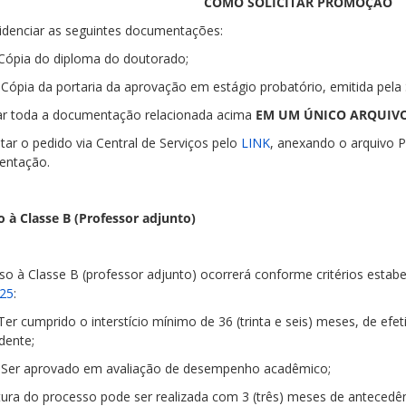
COMO SOLICITAR PROMOÇÃO
videnciar as seguintes documentações:
 Cópia do diploma do doutorado;
. Cópia da portaria da aprovação em estágio probatório, emitida pel
var toda a documentação relacionada acima
EM UM ÚNICO ARQUIV
citar o pedido via Central de Serviços pelo
LINK
, anexando o arquivo 
entação.
 à Classe B (Professor adjunto)
so à Classe B (professor adjunto) ocorrerá conforme critérios estab
25
:
 Ter cumprido o interstício mínimo de 36 (trinta e seis) meses, de efet
dente;
I. Ser aprovado em avaliação de desempenho acadêmico;
tura do processo pode ser realizada com 3 (três) meses de antecedê