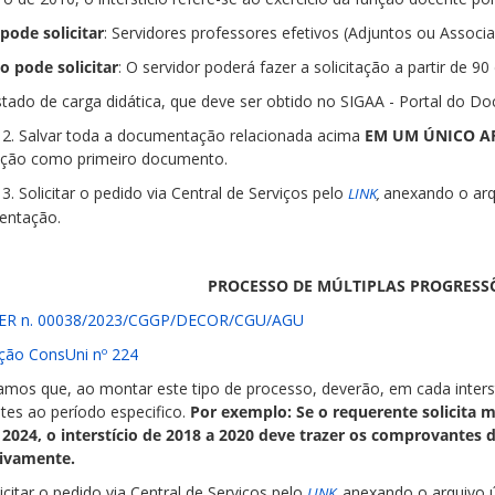
ode solicitar
: Servidores professores efetivos (Adjuntos ou Associa
 pode solicitar
: O servidor poderá fazer a solicitação a partir de 9
stado de carga didática, que deve ser obtido no SIGAA - Portal do Do
lvar toda a documentação relacionada acima
EM UM ÚNICO A
ção como primeiro documento.
icitar o pedido via Central de Serviços pelo
anexando o arq
LINK
,
entação.
PROCESSO DE MÚLTIPLAS PROGRESS
ER n. 00038/2023/CGGP/DECOR/CGU/AGU
ção ConsUni nº 224
mos que, ao montar este tipo de processo, deverão, em cada interst
tes ao período especifico.
Por exemplo:
Se o requerente solicita 
 2024, o interstício de 2018 a 2020 deve trazer os comprovantes 
sivamente.
icitar o pedido via Central de Serviços pelo
anexando o arquivo 
LINK
,