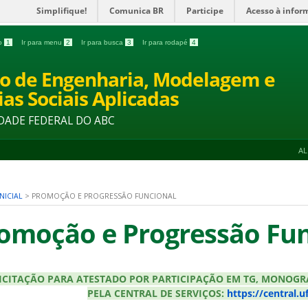
Simplifique!
Comunica BR
Participe
Acesso à infor
do
1
Ir para menu
2
Ir para busca
3
Ir para rodapé
4
o de Engenharia, Modelagem e
ias Sociais Aplicadas
DADE FEDERAL DO ABC
A
NICIAL
>
PROMOÇÃO E PROGRESSÃO FUNCIONAL
omoção e Progressão Fun
ICITAÇÃO PARA ATESTADO POR PARTICIPAÇÃO EM TG, MONOGRAFI
PELA CENTRAL DE SERVIÇOS:
https://central.u