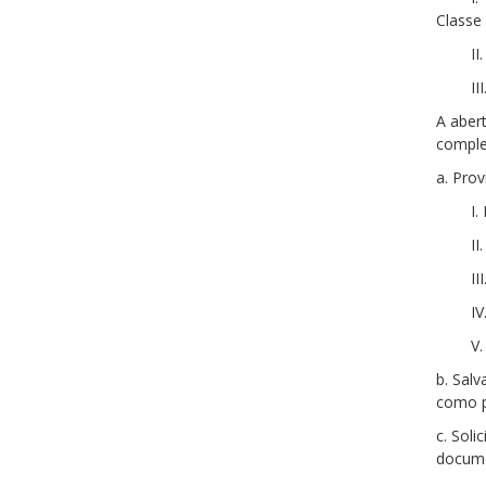
Classe
II
II
A aber
comple
a. Pro
I
II
II
IV
V.
b. Sal
como p
c. Soli
docum