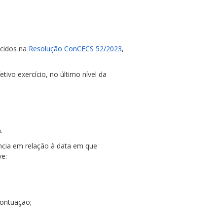
ecidos na
Resolução ConCECS 52/2023
,
etivo exercício, no último nível da
a.
ncia em relação à data em que
ve:
pontuação;