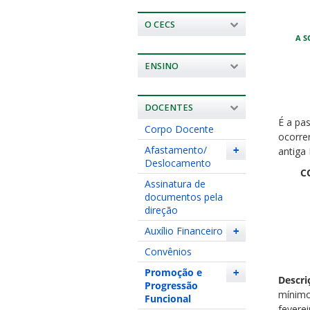
O CECS
A S
ENSINO
DOCENTES
É a pa
Corpo Docente
ocorre
Afastamento/
+
antiga
Deslocamento
COMO
Assinatura de
1. Pr
documentos pela
direção
a. M
Auxílio Financeiro
+
b. Do
Convênios
c. Ate
Promoção e
+
Descri
Progressão
mínimo
Funcional
feverei