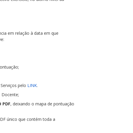
ncia em relação à data em que
ve:
pontuação;
e Serviços pelo
LINK
.
o Docente;
O PDF
, deixando o mapa de pontuação
PDF único que contém toda a