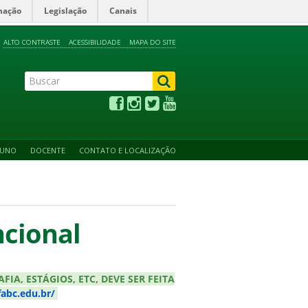
mação
Legislação
Canais
ALTO CONTRASTE
ACESSIBILIDADE
MAPA DO SITE
LUNO
DOCENTE
CONTATO E LOCALIZAÇÃO
cional
A, ESTÁGIOS, ETC, DEVE SER FEITA
fabc.edu.br/