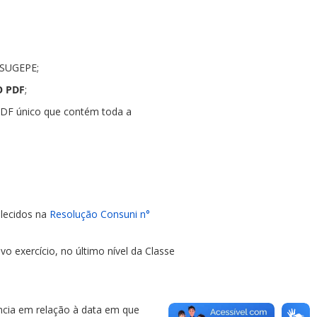
a SUGEPE;
O PDF
;
PDF único que contém toda a
elecidos na
Resolução Consuni n°
ivo exercício, no último nível da Classe
ncia em relação à data em que