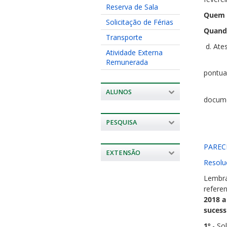
Reserva de Sala
Quem p
Solicitação de Férias
Quando
Transporte
d. Ate
Atividade Externa
Remunerada
2. Sa
pontua
3. Sol
ALUNOS
docum
PESQUISA
PAREC
EXTENSÃO
Resolu
Lembra
referen
2018 a
suces
1º
- Sol