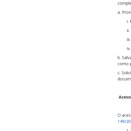
comple
a. Pro
i
ii
ii
iv
b. Sal
como p
c. Soli
docum
Acesso
O aces
149/20
I.