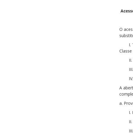
Acesso
O acess
substi
I.
Classe
II
II
IV
A aber
comple
a. Pro
I
II
II