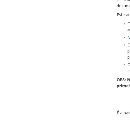
docum
Este a
O
a
M
D
p
p
D
e
OBS: N
primei
É a pa