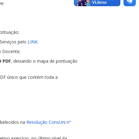
ve:
ontuação;
e Serviços pelo
LINK
.
do Docente;
O PDF
, deixando o mapa de pontuação
PDF único que contém toda a
abelecidos na
Resolução ConsUni nº
etivo exercício, no último nível da