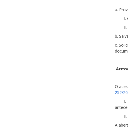
a. Pro
I.
II
b. Sal
c. Soli
docum
Acesso
O aces
252/20
I.
antece
I
A aber