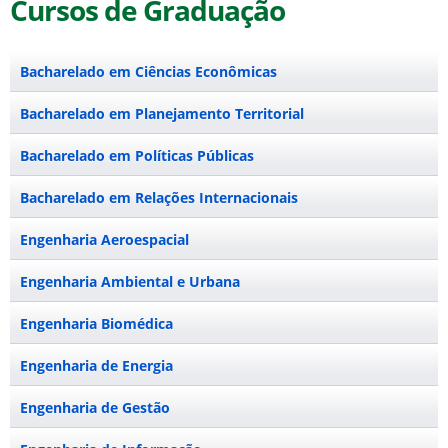
Cursos de Graduação
Bacharelado em Ciências Econômicas
Bacharelado em Planejamento Territorial
Bacharelado em Ciências Econômicas
Bacharelado em
Políticas Públicas
Coordenação
Bacharelado em Planejamento Territorial
Plenária
Bacharelado em Relações Internacionais
Coordenação
Bacharelado em Políticas Públicas
NDE
Plenária
Engenharia Aeroespacial
Coordenação
Bacharelado em Relações Internacionais
NDE
Plenária
Engenharia Ambiental e Urbana
Coordenação
Engenharia Aeroespacial
NDE
Plenária
Engenharia Biomédica
Coordenação
Engenharia Ambiental e Urbana
NDE
Plenária
Engenharia de Energia
Coordenação
Engenharia Biomédica
NDE
Plenária
Engenharia de Gestão
Coordenação
Engenharia de Energia
NDE
Plenária