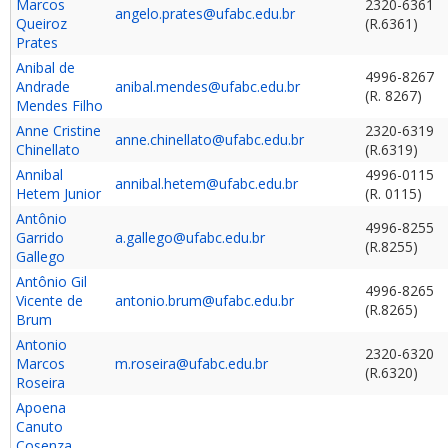
Marcos
2320-6361
angelo.prates@ufabc.edu.br
Queiroz
(R.6361)
Prates
Anibal de
4996-8267
Andrade
anibal.mendes@ufabc.edu.br
(R. 8267)
Mendes Filho
Anne Cristine
2320-6319
anne.chinellato@ufabc.edu.br
Chinellato
(R.6319)
Annibal
4996-0115
annibal.hetem@ufabc.edu.br
Hetem Junior
(R. 0115)
Antônio
4996-8255
Garrido
a.gallego@ufabc.edu.br
(R.8255)
Gallego
Antônio Gil
4996-8265
Vicente de
antonio.brum@ufabc.edu.br
(R.8265)
Brum
Antonio
2320-6320
Marcos
m.roseira@ufabc.edu.br
(R.6320)
Roseira
Apoena
Canuto
Cosenza