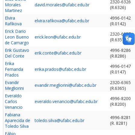
2320-6326
Morales
david.morales@ufabc.edu.br
(R.6326)
Martinez
Elvira
4996-0142
elvira.rafikova@ufabc.edu.br
Rafikova
(R.0142)
Erick Dario
2320-6357
Leon Bueno
erick.leon@ufabc.edu.br
(R.6357)
de Camargo
Erik Gustavo
4996-8286
erik.conte@ufabc.edu.br
Del Conte
(R.8286)
Erika
4996-0147
Fernanda
erika.prados@ufabc.edu.br
(R.0147)
Prados
Evandir
2320-6365
evandir.megliorini@ufabc.edu.br
Megliorini
(R.6365)
Everaldo
4996-8200
Carlos
everaldo.venancio@ufabc.edu.br
(R.8200)
Venancio
Fabiana
4996-8281
Aparecida de
toledo.silva@ufabc.edu.br
(R. 8281)
Toledo Silva
Fábio