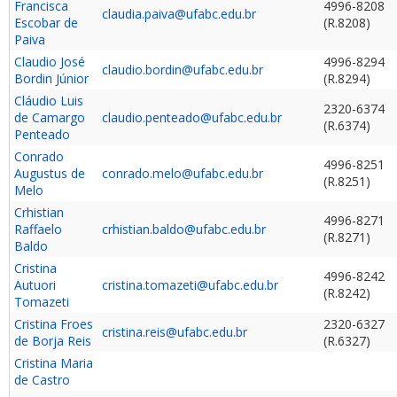
Francisca
4996-8208
claudia.paiva@ufabc.edu.br
Escobar de
(R.8208)
Paiva
Claudio José
4996-8294
claudio.bordin@ufabc.edu.br
Bordin Júnior
(R.8294)
Cláudio Luis
2320-6374
de Camargo
claudio.penteado@ufabc.edu.br
(R.6374)
Penteado
Conrado
4996-8251
Augustus de
conrado.melo@ufabc.edu.br
(R.8251)
Melo
Crhistian
4996-8271
Raffaelo
crhistian.baldo@ufabc.edu.br
(R.8271)
Baldo
Cristina
4996-8242
Autuori
cristina.tomazeti@ufabc.edu.br
(R.8242)
Tomazeti
Cristina Froes
2320-6327
cristina.reis@ufabc.edu.br
de Borja Reis
(R.6327)
Cristina Maria
de Castro