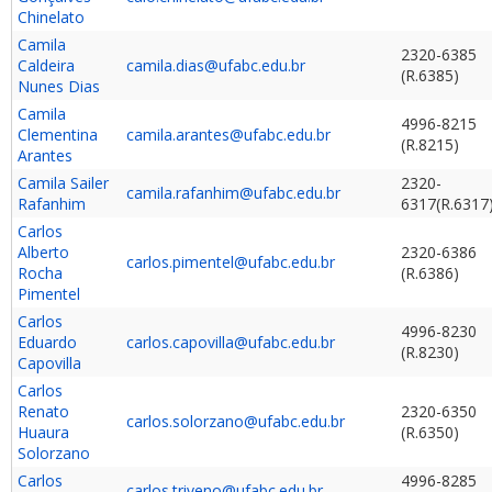
Chinelato
Camila
2320-6385
Caldeira
camila.dias@ufabc.edu.br
(R.6385)
Nunes Dias
Camila
4996-8215
Clementina
camila.arantes@ufabc.edu.br
(R.8215)
Arantes
Camila Sailer
2320-
camila.rafanhim@ufabc.edu.br
Rafanhim
6317(R.6317
Carlos
Alberto
2320-6386
carlos.pimentel@ufabc.edu.br
Rocha
(R.6386)
Pimentel
Carlos
4996-8230
Eduardo
carlos.capovilla@ufabc.edu.br
(R.8230)
Capovilla
Carlos
Renato
2320-6350
carlos.solorzano@ufabc.edu.br
Huaura
(R.6350)
Solorzano
Carlos
4996-8285
carlos.triveno@ufabc.edu.br