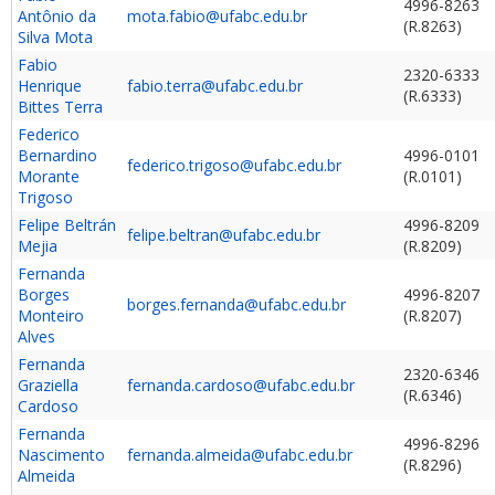
4996-8263
Antônio da
mota.fabio@ufabc.edu.br
(R.8263)
Silva Mota
Fabio
2320-6333
Henrique
fabio.terra@ufabc.edu.br
(R.6333)
Bittes Terra
Federico
Bernardino
4996-0101
federico.trigoso@ufabc.edu.br
Morante
(R.0101)
Trigoso
Felipe Beltrán
4996-8209
felipe.beltran@ufabc.edu.br
Mejia
(R.8209)
Fernanda
Borges
4996-8207
borges.fernanda@ufabc.edu.br
Monteiro
(R.8207)
Alves
Fernanda
2320-6346
Graziella
fernanda.cardoso@ufabc.edu.br
(R.6346)
Cardoso
Fernanda
4996-8296
Nascimento
fernanda.almeida@ufabc.edu.br
(R.8296)
Almeida