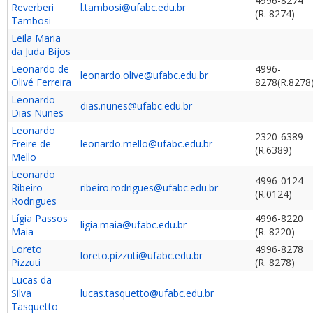
4996-8274
Reverberi
l.tambosi@ufabc.edu.br
(R. 8274)
Tambosi
Leila Maria
da Juda Bijos
Leonardo de
4996-
leonardo.olive@ufabc.edu.br
Olivé Ferreira
8278(R.8278
Leonardo
dias.nunes@ufabc.edu.br
Dias Nunes
Leonardo
2320-6389
Freire de
leonardo.mello@ufabc.edu.br
(R.6389)
Mello
Leonardo
4996-0124
Ribeiro
ribeiro.rodrigues@ufabc.edu.br
(R.0124)
Rodrigues
Lígia Passos
4996-8220
ligia.maia@ufabc.edu.br
Maia
(R. 8220)
Loreto
4996-8278
loreto.pizzuti@ufabc.edu.br
Pizzuti
(R. 8278)
Lucas da
Silva
lucas.tasquetto@ufabc.edu.br
Tasquetto