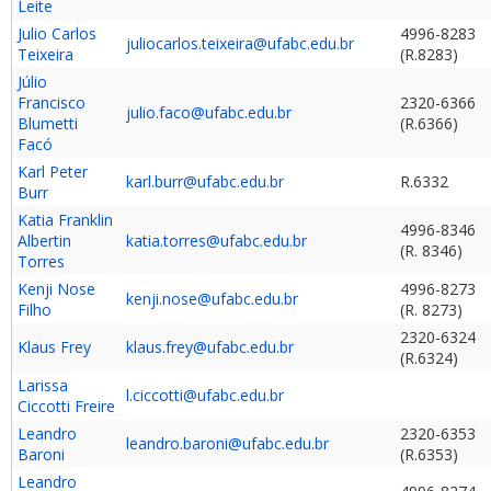
Leite
Julio Carlos
4996-8283
juliocarlos.teixeira@ufabc.edu.br
Teixeira
(R.8283)
Júlio
Francisco
2320-6366
julio.faco@ufabc.edu.br
Blumetti
(R.6366)
Facó
Karl Peter
karl.burr@ufabc.edu.br
R.6332
Burr
Katia Franklin
4996-8346
Albertin
katia.torres@ufabc.edu.br
(R. 8346)
Torres
Kenji Nose
4996-8273
kenji.nose@ufabc.edu.br
Filho
(R. 8273)
2320-6324
Klaus Frey
klaus.frey@ufabc.edu.br
(R.6324)
Larissa
l.ciccotti@ufabc.edu.br
Ciccotti Freire
Leandro
2320-6353
leandro.baroni@ufabc.edu.br
Baroni
(R.6353)
Leandro