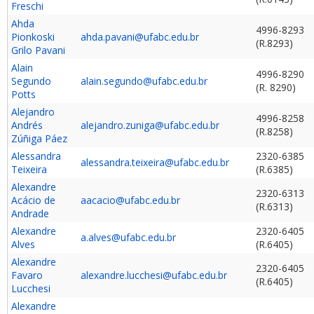
Freschi
Ahda
4996-8293
Pionkoski
ahda.pavani@ufabc.edu.br
(R.8293)
Grilo Pavani
Alain
4996-8290
Segundo
alain.segundo@ufabc.edu.br
(R. 8290)
Potts
Alejandro
4996-8258
Andrés
alejandro.zuniga@ufabc.edu.br
(R.8258)
Zúñiga Páez
Alessandra
2320-6385
alessandra.teixeira@ufabc.edu.br
Teixeira
(R.6385)
Alexandre
2320-6313
Acácio de
aacacio@ufabc.edu.br
(R.6313)
Andrade
Alexandre
2320-6405
a.alves@ufabc.edu.br
Alves
(R.6405)
Alexandre
2320-6405
Favaro
alexandre.lucchesi@ufabc.edu.br
(R.6405)
Lucchesi
Alexandre