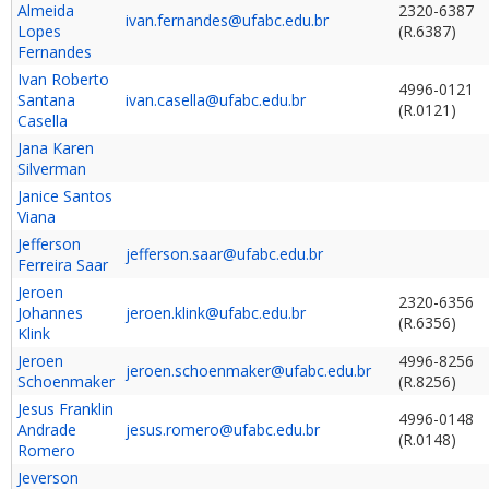
Almeida
2320-6387
ivan.fernandes@ufabc.edu.br
Lopes
(R.6387)
Fernandes
Ivan Roberto
4996-0121
Santana
ivan.casella@ufabc.edu.br
(R.0121)
Casella
Jana Karen
Silverman
Janice Santos
Viana
Jefferson
jefferson.saar@ufabc.edu.br
Ferreira Saar
Jeroen
2320-6356
Johannes
jeroen.klink@ufabc.edu.br
(R.6356)
Klink
Jeroen
4996-8256
jeroen.schoenmaker@ufabc.edu.br
Schoenmaker
(R.8256)
Jesus Franklin
4996-0148
Andrade
jesus.romero@ufabc.edu.br
(R.0148)
Romero
Jeverson