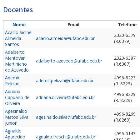
Docentes
Nome
Email
Telefone
Acácio Sidinei
2320-6379
Almeida
acacio.almeida@ufabc.edu.br
(R.6379)
Santos
Adalberto
Mantovani
2320-6387
adalberto.azevedo@ufabc.edu.br
Martiniano
(R.6387)
de Azevedo
Ademir
4996-8223
ademir.pelizari@ufabc.edu.br
Pelizari
(R. 8223)
Adriana
4996-8229
Capuano de
adriana.oliveira@ufabc.edu.br
(R. 8229)
Oliveira
Agesinaldo
4996-8269
Matos Silva
agesinaldo.silva@ufabc.edu.br
(R.8269)
Junior
Agnaldo
4996-0143
Aparecido
agnaldo.freschi@ufabc.edu.br
(R.0143)