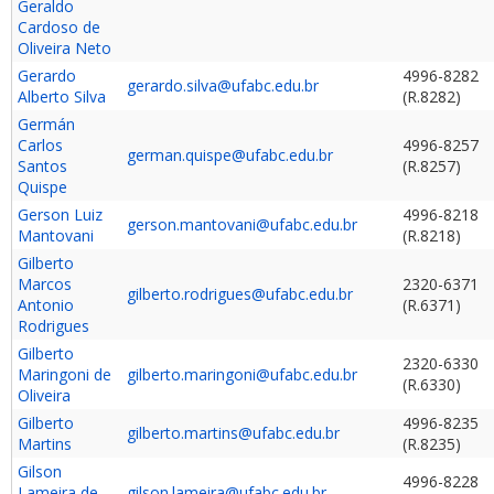
Geraldo
Cardoso de
Oliveira Neto
Gerardo
4996-8282
gerardo.silva@ufabc.edu.br
Alberto Silva
(R.8282)
Germán
Carlos
4996-8257
german.quispe@ufabc.edu.br
Santos
(R.8257)
Quispe
Gerson Luiz
4996-8218
gerson.mantovani@ufabc.edu.br
Mantovani
(R.8218)
Gilberto
Marcos
2320-6371
gilberto.rodrigues@ufabc.edu.br
Antonio
(R.6371)
Rodrigues
Gilberto
2320-6330
Maringoni de
gilberto.maringoni@ufabc.edu.br
(R.6330)
Oliveira
Gilberto
4996-8235
gilberto.martins@ufabc.edu.br
Martins
(R.8235)
Gilson
4996-8228
Lameira de
gilson.lameira@ufabc.edu.br