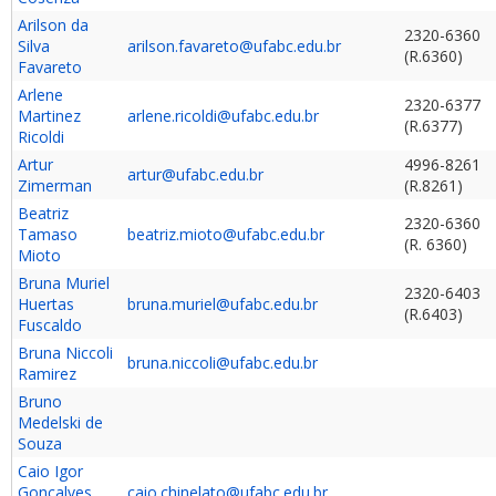
Arilson da
2320-6360
Silva
arilson.favareto@ufabc.edu.br
(R.6360)
Favareto
Arlene
2320-6377
Martinez
arlene.ricoldi@ufabc.edu.br
(R.6377)
Ricoldi
Artur
4996-8261
artur@ufabc.edu.br
Zimerman
(R.8261)
Beatriz
2320-6360
Tamaso
beatriz.mioto@ufabc.edu.br
(R. 6360)
Mioto
Bruna Muriel
2320-6403
Huertas
bruna.muriel@ufabc.edu.br
(R.6403)
Fuscaldo
Bruna Niccoli
bruna.niccoli@ufabc.edu.br
Ramirez
Bruno
Medelski de
Souza
Caio Igor
Gonçalves
caio.chinelato@ufabc.edu.br