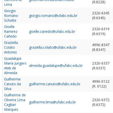
(R.8228)
Lima
Giorgio
2320-6345
Romano
giorgio.romano@ufabc.edu.br
(R.6345)
Schutte
Giselle
2320-6319
Ramirez
giselle.canedo@ufabc.edu.br
(R.6319)
Cañedo
Graziella
4996-8347
Colato
graziella.colato@ufabc.edu.br
(R.8347)
Antonio
Guadalupe
Maria Jungers
2320-6337
almeida.guadalupe@ufabc.edu.br
Abib de
(R.6337)
Almeida
Guilherme
4996-0122
Canuto da
guilherme.canuto@ufabc.edu.br
(R. 0122)
Silva
Guilherme de
Oliveira Lima
2320-6372
guilherme.lima@ufabc.edu.br
Cagliari
(R.6372)
Marques