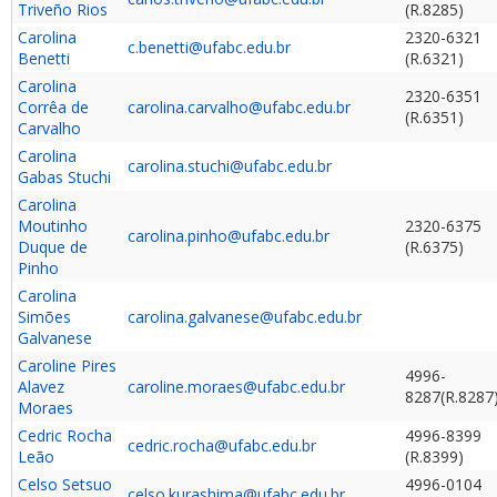
Triveño Rios
(R.8285)
Carolina
2320-6321
c.benetti@ufabc.edu.br
Benetti
(R.6321)
Carolina
2320-6351
Corrêa de
carolina.carvalho@ufabc.edu.br
(R.6351)
Carvalho
Carolina
carolina.stuchi@ufabc.edu.br
Gabas Stuchi
Carolina
Moutinho
2320-6375
carolina.pinho@ufabc.edu.br
Duque de
(R.6375)
Pinho
Carolina
Simões
carolina.galvanese@ufabc.edu.br
Galvanese
Caroline Pires
4996-
Alavez
caroline.moraes@ufabc.edu.br
8287(R.8287
Moraes
Cedric Rocha
4996-8399
cedric.rocha@ufabc.edu.br
Leão
(R.8399)
Celso Setsuo
4996-0104
celso.kurashima@ufabc.edu.br