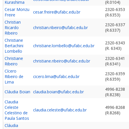
Kurashima
(R.0104)
Cesar Monzu
2320-6353
cesar.freire@ufabc.edu.br
Freire
(R.6353)
Christian
2320-6337
Ricardo
christian.ribeiro@ufabc.edu.br
(R.6337)
Ribeiro
Christiane
2320-6343
Bertachini
christiane.lombello@ufabc.edu.br
(R. 6343)
Lombello
Christiane
2320-6341
christiane.ribeiro@ufabc.edu.br
Ribeiro
(R.6341)
Cícero
2320-6359
Ribeiro de
cicero.lima@ufabc.edu.br
(R.6359)
Lima
4996-8238
Cláudia Boian
claudia.boian@ufabc.edu.br
(R.8238)
Claudia
Celeste
4996-8268
claudia.celeste@ufabc.edu.br
Celestino de
(R.8268)
Paula Santos
Cláudia