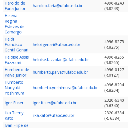
Haroldo de
4996-8243
haroldo.faria@ufabc.edu.br
Faria Junior
(R.8243)
Helena
Regina
Esteves de
Camargo
Helói
4996-8275
Francisco
heloi.genari@ufabc.edu.br
(R.8275)
Gentil Genari
Heloise Assis
4996-8265
heloise.fazzolari@ufabc.edu.br
Fazzolari
(R.8265)
Humberto de
4996-0127
humberto.paiva@ufabc.edu.br
Paiva Junior
(R.0127)
Humberto
4996-8204
Naoyuki
humberto.yoshimura@ufabc.edu.br
(R.8204)
Yoshimura
2320-6340
Igor Fuser
igor.fuser@ufabc.edu.br
(R.6340)
Ilka Tiemy
2320-6384
ilka.kato@ufabc.edu.br
Kato
(R. 6384)
Ivan Filipe de