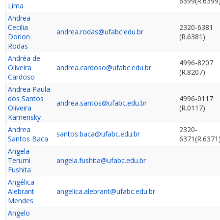
6399(R.6399
Lima
Andrea
Cecilia
2320-6381
andrea.rodas@ufabc.edu.br
Dorion
(R.6381)
Rodas
Andréa de
4996-8207
Oliveira
andrea.cardoso@ufabc.edu.br
(R.8207)
Cardoso
Andrea Paula
dos Santos
4996-0117
andrea.santos@ufabc.edu.br
Oliveira
(R.0117)
Kamensky
Andrea
2320-
santos.baca@ufabc.edu.br
Santos Baca
6371(R.6371
Angela
Terumi
angela.fushita@ufabc.edu.br
Fushita
Angélica
Alebrant
angelica.alebrant@ufabc.edu.br
Mendes
Angelo