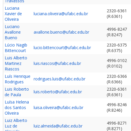
Travassos
Luciana
2320-6361
Xavier de
luciana.oliveira@ufabc.edu.br
(R.6361)
Oliveira
Luciano
4996-8247
Avallone
avallone.bueno@ufabc.edu.br
(R.8247)
Bueno
Lúcio Nagib
2320-6375
lucio.bittencourt@ufabc.edu.br
Bittencourt
(R.6375)
Luis Alberto
4996-0102
Martinez
luis.riascos@ufabc.edu.br
(R.0102)
Riascos
Luís Henrique
2320-6366
rodrigues.luis@ufabc.edu.br
Rodrigues
(R.6366)
Luis Roberto
2320-6361
luis.roberto@ufabc.edu.br
de Paula
(R.6361)
Luísa Helena
4996-8246
dos Santos
luisa.oliveira@ufabc.edu.br
(R.8246)
Oliveira
Luiz Alberto
4996-8271
Luz de
luiz.almeida@ufabc.edu.br
(R.8271)