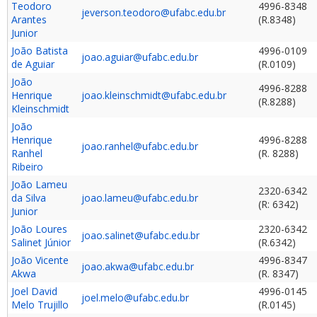
Teodoro
4996-8348
jeverson.teodoro@ufabc.edu.br
Arantes
(R.8348)
Junior
João Batista
4996-0109
joao.aguiar@ufabc.edu.br
de Aguiar
(R.0109)
João
4996-8288
Henrique
joao.kleinschmidt@ufabc.edu.br
(R.8288)
Kleinschmidt
João
Henrique
4996-8288
joao.ranhel@ufabc.edu.br
Ranhel
(R. 8288)
Ribeiro
João Lameu
2320-6342
da Silva
joao.lameu@ufabc.edu.br
(R: 6342)
Junior
João Loures
2320-6342
joao.salinet@ufabc.edu.br
Salinet Júnior
(R.6342)
João Vicente
4996-8347
joao.akwa@ufabc.edu.br
Akwa
(R. 8347)
Joel David
4996-0145
joel.melo@ufabc.edu.br
Melo Trujillo
(R.0145)