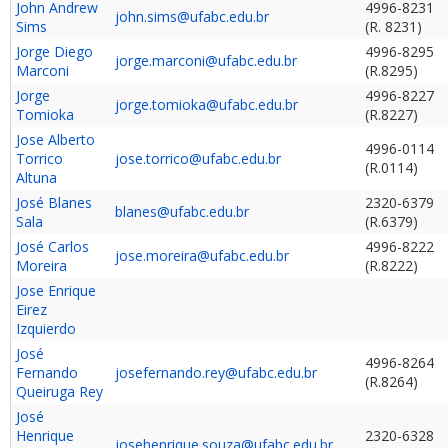
John Andrew
4996-8231
john.sims@ufabc.edu.br
Sims
(R. 8231)
Jorge Diego
4996-8295
jorge.marconi@ufabc.edu.br
Marconi
(R.8295)
Jorge
4996-8227
jorge.tomioka@ufabc.edu.br
Tomioka
(R.8227)
Jose Alberto
4996-0114
Torrico
jose.torrico@ufabc.edu.br
(R.0114)
Altuna
José Blanes
2320-6379
blanes@ufabc.edu.br
Sala
(R.6379)
José Carlos
4996-8222
jose.moreira@ufabc.edu.br
Moreira
(R.8222)
Jose Enrique
Eirez
Izquierdo
José
4996-8264
Fernando
josefernando.rey@ufabc.edu.br
(R.8264)
Queiruga Rey
José
Henrique
2320-6328
josehenrique.souza@ufabc.edu.br