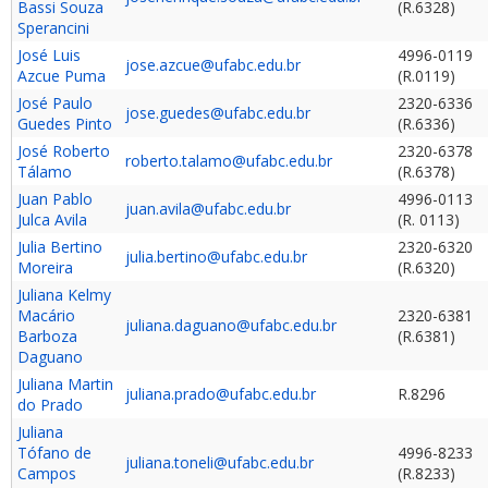
Bassi Souza
(R.6328)
Sperancini
José Luis
4996-0119
jose.azcue@ufabc.edu.br
Azcue Puma
(R.0119)
José Paulo
2320-6336
jose.guedes@ufabc.edu.br
Guedes Pinto
(R.6336)
José Roberto
2320-6378
roberto.talamo@ufabc.edu.br
Tálamo
(R.6378)
Juan Pablo
4996-0113
juan.avila@ufabc.edu.br
Julca Avila
(R. 0113)
Julia Bertino
2320-6320
julia.bertino@ufabc.edu.br
Moreira
(R.6320)
Juliana Kelmy
Macário
2320-6381
juliana.daguano@ufabc.edu.br
Barboza
(R.6381)
Daguano
Juliana Martin
juliana.prado@ufabc.edu.br
R.8296
do Prado
Juliana
Tófano de
4996-8233
juliana.toneli@ufabc.edu.br
Campos
(R.8233)