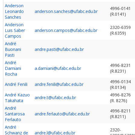
Anderson
4996-0141
Leonardo
anderson.sanches@ufabc.edu.br
(R.0141)
Sanches
Anderson
2320-6359
Luis Saber
anderson.campos@ufabc.edu.br
(R.6359)
Campos
André
Buonani
andre.pasti@ufabc.edu.br
Pasti
André
4996-8231
Damiani
a.damiani@ufabc.edu.br
(R.8231)
Rocha
4996-0134
André Fenili
andre.fenili@ufabc.edu.br
(R.0134)
André Kazuo
4996-8276
andre.t@ufabc.edu.br
Takahata
(R. 8276)
André
4996-8211
Santarosa
andre.ferlauto@ufabc.edu.br
(R.8211)
Ferlauto
André
2320-
Schwanz de
andre.l@ufabc.edu.br