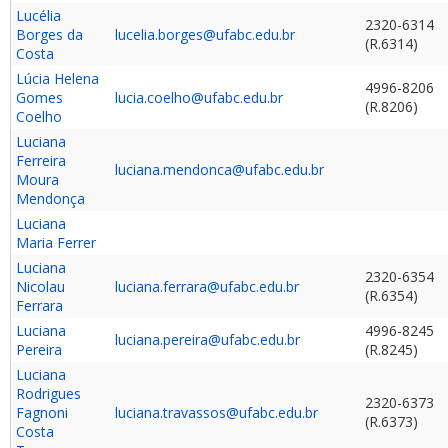
Lucélia
2320-6314
Borges da
lucelia.borges@ufabc.edu.br
(R.6314)
Costa
Lúcia Helena
4996-8206
Gomes
lucia.coelho@ufabc.edu.br
(R.8206)
Coelho
Luciana
Ferreira
luciana.mendonca@ufabc.edu.br
Moura
Mendonça
Luciana
Maria Ferrer
Luciana
2320-6354
Nicolau
luciana.ferrara@ufabc.edu.br
(R.6354)
Ferrara
Luciana
4996-8245
luciana.pereira@ufabc.edu.br
Pereira
(R.8245)
Luciana
Rodrigues
2320-6373
Fagnoni
luciana.travassos@ufabc.edu.br
(R.6373)
Costa