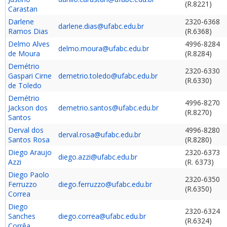
(R.8221)
Carastan
Darlene
2320-6368
darlene.dias@ufabc.edu.br
Ramos Dias
(R.6368)
Delmo Alves
4996-8284
delmo.moura@ufabc.edu.br
de Moura
(R.8284)
Demétrio
2320-6330
Gaspari Cirne
demetrio.toledo@ufabc.edu.br
(R.6330)
de Toledo
Demétrio
4996-8270
Jackson dos
demetrio.santos@ufabc.edu.br
(R.8270)
Santos
Derval dos
4996-8280
derval.rosa@ufabc.edu.br
Santos Rosa
(R.8280)
Diego Araujo
2320-6373
diego.azzi@ufabc.edu.br
Azzi
(R. 6373)
Diego Paolo
2320-6350
Ferruzzo
diego.ferruzzo@ufabc.edu.br
(R.6350)
Correa
Diego
2320-6324
Sanches
diego.correa@ufabc.edu.br
(R.6324)
Corrêa