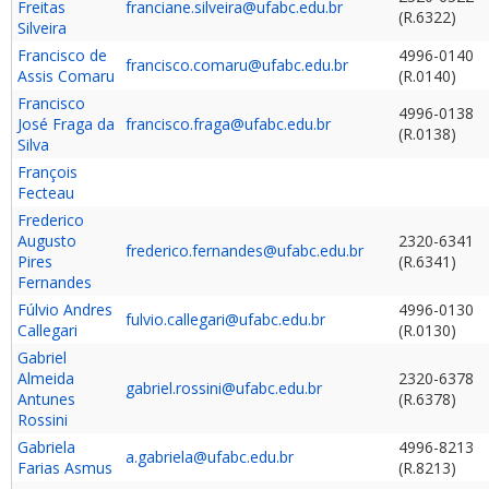
Freitas
franciane.silveira@ufabc.edu.br
(R.6322)
Silveira
Francisco de
4996-0140
francisco.comaru@ufabc.edu.br
Assis Comaru
(R.0140)
Francisco
4996-0138
José Fraga da
francisco.fraga@ufabc.edu.br
(R.0138)
Silva
François
Fecteau
Frederico
Augusto
2320-6341
frederico.fernandes@ufabc.edu.br
Pires
(R.6341)
Fernandes
Fúlvio Andres
4996-0130
fulvio.callegari@ufabc.edu.br
Callegari
(R.0130)
Gabriel
Almeida
2320-6378
gabriel.rossini@ufabc.edu.br
Antunes
(R.6378)
Rossini
Gabriela
4996-8213
a.gabriela@ufabc.edu.br
Farias Asmus
(R.8213)