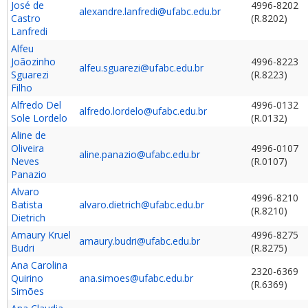
José de
4996-8202
alexandre.lanfredi@ufabc.edu.br
Castro
(R.8202)
Lanfredi
Alfeu
Joãozinho
4996-8223
alfeu.sguarezi@ufabc.edu.br
Sguarezi
(R.8223)
Filho
Alfredo Del
4996-0132
alfredo.lordelo@ufabc.edu.br
Sole Lordelo
(R.0132)
Aline de
Oliveira
4996-0107
aline.panazio@ufabc.edu.br
Neves
(R.0107)
Panazio
Alvaro
4996-8210
Batista
alvaro.dietrich@ufabc.edu.br
(R.8210)
Dietrich
Amaury Kruel
4996-8275
amaury.budri@ufabc.edu.br
Budri
(R.8275)
Ana Carolina
2320-6369
Quirino
ana.simoes@ufabc.edu.br
(R.6369)
Simões