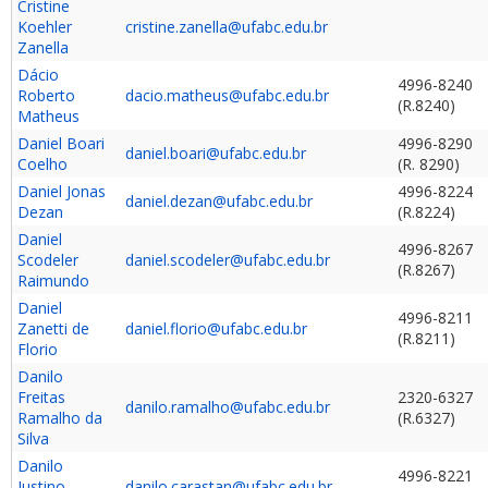
Cristine
Koehler
cristine.zanella@ufabc.edu.br
Zanella
Dácio
4996-8240
Roberto
dacio.matheus@ufabc.edu.br
(R.8240)
Matheus
Daniel Boari
4996-8290
daniel.boari@ufabc.edu.br
Coelho
(R. 8290)
Daniel Jonas
4996-8224
daniel.dezan@ufabc.edu.br
Dezan
(R.8224)
Daniel
4996-8267
Scodeler
daniel.scodeler@ufabc.edu.br
(R.8267)
Raimundo
Daniel
4996-8211
Zanetti de
daniel.florio@ufabc.edu.br
(R.8211)
Florio
Danilo
Freitas
2320-6327
danilo.ramalho@ufabc.edu.br
Ramalho da
(R.6327)
Silva
Danilo
4996-8221
Justino
danilo.carastan@ufabc.edu.br