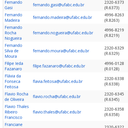
Fernando
2320-6373
fernando.gasi@ufabc.edu.br
Gasi
(R.6373)
Fernando
4996-8263
fernando.madeira@ufabc.edu.br
Madeira
(R.8263)
Fernando
4996-8219
Rocha
fernando.nogueira@ufabc.edu.br
(R.8219)
Nogueira
Fernando
2320-6329
Silva de
fernando.moura@ufabc.edu.br
(R.6329)
Moura
Filipe Ieda
4996-0128
filipe.fazanaro@ufabc.edu.br
Fazanaro
(R.0128)
Flávia da
2320-6338
Fonseca
flavia.feitosa@ufabc.edu.br
(R.6338)
Feitosa
Flavio Rocha
2320-6345
flavio.rocha@ufabc.edu.br
de Oliveira
(R.6345)
Flavio Thales
2320-6358
Ribeiro
flavio.thales@ufabc.edu.br
(R.6358)
Francisco
Franciane
2320-6322