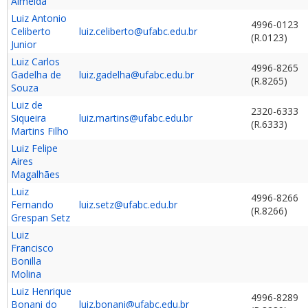
Almeida
Luiz Antonio
4996-0123
Celiberto
luiz.celiberto@ufabc.edu.br
(R.0123)
Junior
Luiz Carlos
4996-8265
Gadelha de
luiz.gadelha@ufabc.edu.br
(R.8265)
Souza
Luiz de
2320-6333
Siqueira
luiz.martins@ufabc.edu.br
(R.6333)
Martins Filho
Luiz Felipe
Aires
Magalhães
Luiz
4996-8266
Fernando
luiz.setz@ufabc.edu.br
(R.8266)
Grespan Setz
Luiz
Francisco
Bonilla
Molina
Luiz Henrique
4996-8289
Bonani do
luiz.bonani@ufabc.edu.br