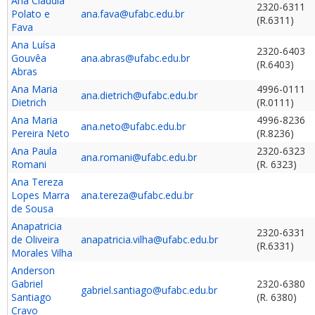
Ana Claudia
2320-6311
Polato e
ana.fava@ufabc.edu.br
(R.6311)
Fava
Ana Luísa
2320-6403
Gouvêa
ana.abras@ufabc.edu.br
(R.6403)
Abras
Ana Maria
4996-0111
ana.dietrich@ufabc.edu.br
Dietrich
(R.0111)
Ana Maria
4996-8236
ana.neto@ufabc.edu.br
Pereira Neto
(R.8236)
Ana Paula
2320-6323
ana.romani@ufabc.edu.br
Romani
(R. 6323)
Ana Tereza
Lopes Marra
ana.tereza@ufabc.edu.br
de Sousa
Anapatricia
2320-6331
de Oliveira
anapatricia.vilha@ufabc.edu.br
(R.6331)
Morales Vilha
Anderson
Gabriel
2320-6380
gabriel.santiago@ufabc.edu.br
Santiago
(R. 6380)
Cravo