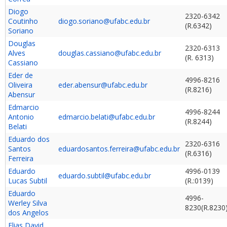
Diogo
2320-6342
Coutinho
diogo.soriano@ufabc.edu.br
(R.6342)
Soriano
Douglas
2320-6313
Alves
douglas.cassiano@ufabc.edu.br
(R. 6313)
Cassiano
Eder de
4996-8216
Oliveira
eder.abensur@ufabc.edu.br
(R.8216)
Abensur
Edmarcio
4996-8244
Antonio
edmarcio.belati@ufabc.edu.br
(R.8244)
Belati
Eduardo dos
2320-6316
Santos
eduardosantos.ferreira@ufabc.edu.br
(R.6316)
Ferreira
Eduardo
4996-0139
eduardo.subtil@ufabc.edu.br
Lucas Subtil
(R.:0139)
Eduardo
4996-
Werley Silva
8230(R.8230
dos Angelos
Elias David