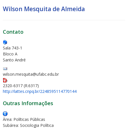
Wilson Mesquita de Almeida
Contato
Sala 743-1
Bloco A
Santo André
wilson.mesquita@ufabc.edu.br
2320-6317 (R.6317)
http://lattes.cnpq.br/2248595114770144
Outras Informações
Àrea: Políticas Públicas
Subárea: Sociologia Política