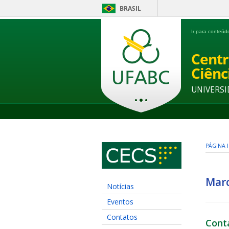
BRASIL
Ir para conteú
Centr
Ciênc
UNIVERSI
PÁGINA I
Marc
Notícias
Eventos
Contatos
Cont