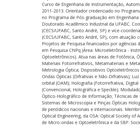
Curso de Engenharia de Instrumentação, Autom
2011-2013. Orientador credenciado no Program
no Programa de Pós-graduação em Engenharia E
Doutorado Acadêmico Industrial da UFABC. Coo
(CECS/UFABC, Santo André, SP) e vice-coordena
(CECS/UFABC, Santo André, SP), com atuação 
Projetos de Pesquisa financiados por agências 
em Pesquisa CNPq (Área: Microeletrônica - Inst
Optoeletrônicos). Atua nas áreas de Fotônica, Ó
Materiais Fotorrefrativos, Metamateriais e Meta
Metrologia Óptica; Dispositivos Optoeletrônic
Ondas Ópticas (Difrativas e Não-Difrativas); L
orbital (OAM); Holografia (Fotorrefrativa, Digita
(Convencional, Holográfica e Speckle); Modulad
Óptico-Holográfico de Informação; Técnicas de
Sistemas de Microscopia e Pinças Ópticas Holog
de periódicos nacionais e internacionais. Membro
Optical Engineering, da OSA: Optical Society of
de Micro-ondas e Optoeletrônica e da SBF: Socie