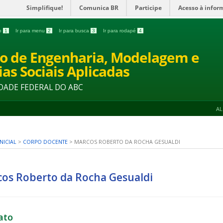
Simplifique!
Comunica BR
Participe
Acesso à infor
do
1
Ir para menu
2
Ir para busca
3
Ir para rodapé
4
o de Engenharia, Modelagem e
ias Sociais Aplicadas
DADE FEDERAL DO ABC
A
NICIAL
>
CORPO DOCENTE
>
MARCOS ROBERTO DA ROCHA GESUALDI
os Roberto da Rocha Gesualdi
ato