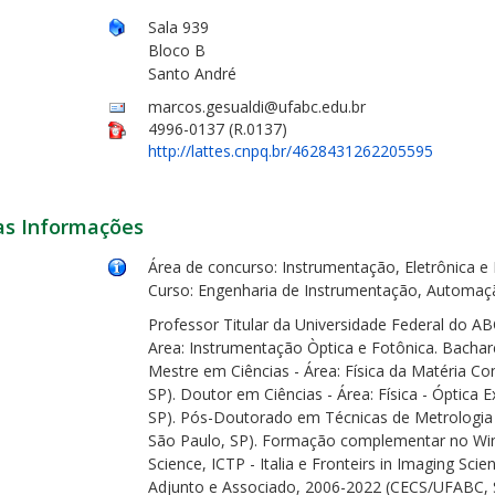
Sala 939
Bloco B
Santo André
marcos.gesualdi@ufabc.edu.br
4996-0137 (R.0137)
http://lattes.cnpq.br/4628431262205595
as Informações
Área de concurso: Instrumentação, Eletrônica e
Curso: Engenharia de Instrumentação, Automaç
Professor Titular da Universidade Federal do A
Area: Instrumentação Òptica e Fotônica. Bachare
Mestre em Ciências - Área: Física da Matéria C
SP). Doutor em Ciências - Área: Física - Óptica 
SP). Pós-Doutorado em Técnicas de Metrologia 
São Paulo, SP). Formação complementar no Wint
Science, ICTP - Italia e Fronteirs in Imaging Sc
Adjunto e Associado, 2006-2022 (CECS/UFABC, 