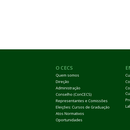
O CECS
E
Quem somos
Cu
Direção
Co
Administração
Co
Cu
Conselho (ConCECS)
Pr
Representantes e Comissões
La
Eleições: Cursos de Graduação
Atos Normativos
Oportunidades