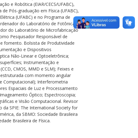
ação e Robótica (EIAR/CECS/UFABC),
a de Pós-graduação em Física (UFABC),
létrica (UFABC) e no Programa de
rdenador do Laboratório de Fotônica
dor do Laboratório de Microfabricação
como Pesquisador Responsável de
de fomento. Bolsista de Produtividade
rumentação e Dispositivos
ptica Não-Linear e Optoeletrônica;
superfícies; Instrumentação e
os (CCD, CMOS, MMD e SLM); Feixes e
uz estruturada com momento angular
l e Computacional); Interferometria
ores Espaciais de Luz e Processamento
 Imageamento Óptico; Espectroscopia;
ráficas e Visão Computacional. Revisor
 da SPIE: The International Society for
 América, da SBMO: Sociedade Brasileira
dade Brasileira de Física.