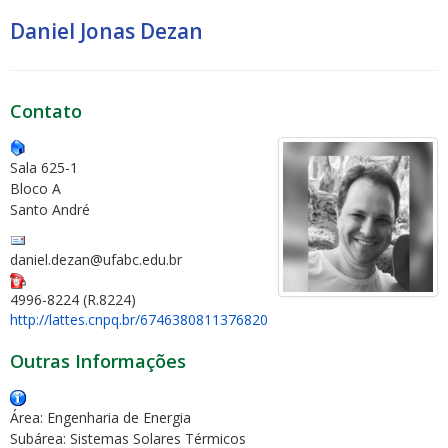
Daniel Jonas Dezan
Contato
Sala 625-1
Bloco A
Santo André
daniel.dezan@ufabc.edu.br
4996-8224 (R.8224)
http://lattes.cnpq.br/6746380811376820
Outras Informações
Área: Engenharia de Energia
Subárea: Sistemas Solares Térmicos