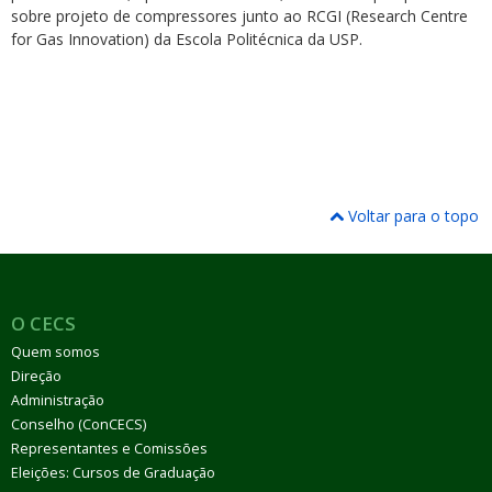
sobre projeto de compressores junto ao RCGI (Research Centre
for Gas Innovation) da Escola Politécnica da USP.
Voltar para o topo
O CECS
Quem somos
Direção
Administração
Conselho (ConCECS)
Representantes e Comissões
Eleições: Cursos de Graduação