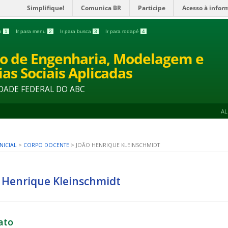
Simplifique!
Comunica BR
Participe
Acesso à infor
do
1
Ir para menu
2
Ir para busca
3
Ir para rodapé
4
o de Engenharia, Modelagem e
ias Sociais Aplicadas
DADE FEDERAL DO ABC
A
NICIAL
>
CORPO DOCENTE
>
JOÃO HENRIQUE KLEINSCHMIDT
 Henrique Kleinschmidt
ato