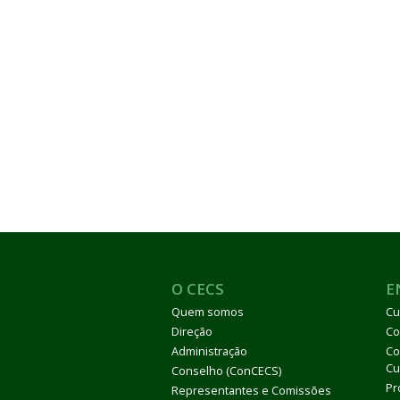
O CECS
E
Quem somos
Cu
Direção
Co
Administração
Co
Cu
Conselho (ConCECS)
Pr
Representantes e Comissões