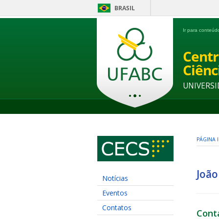
BRASIL
Ir para conteú
Centr
Ciênc
UNIVERSI
PÁGINA I
João
Notícias
Eventos
Contatos
Cont