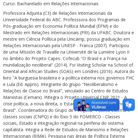
Curso: Bacharelado em Relações Internacionais
Professora Adjunta (C3) de Relações Internacionais da
Universidade Federal do ABC. Professsora dos Programas de
Pós-graduação em Economia Política Mundial (EPM) e do
Mestrado em Relações Internacionais (PRI) da UFABC. Doutora e
mestre em Ciência Política pela Unicamp, possui graduação em
Relações Internacionais pela UNESP - Franca (2007). Participou
de uma MIssión de Travaille na Université de la Lumiére Lyon II
no âmbito do Projeto Capes- Cofecub "O Brasil e a França na
mundalização neoliberal" (2014). Foi Visiting Scholar na School of
Oriental and African Studies (SOAS) em Londres (2016). Autora do
livro "A burguesia brasileira e a política externa nos governos FHC
e Lula (Ed. Appris). Integrante do grupo "Neoliberalismo e
Relações de Classe no Brasil", vinculado ao Centro de Estudos
Marxistas (Cemarx). INtegra o Projeto Universal CNP 2021 - A
crise política, a nova direita, o Estado e as classes sociais no
Brasil". Coordenadora do Grupo de Pesquisa "Política Externa e
classes sociais (CNPQ) e do Eixo 5 do FOMERCO - Classes
sociais, Estado e integração regional na periferia do sistema
capitalista. Integra a Rede de Estudos de Marxismo e Relações
Internacionais (RIMA). Pesquisa nas áreas de Política Externa