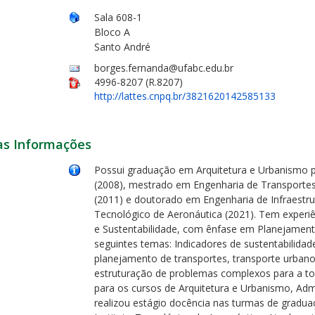
Sala 608-1
Bloco A
Santo André
borges.fernanda@ufabc.edu.br
4996-8207 (R.8207)
http://lattes.cnpq.br/3821620142585133
as Informações
Possui graduação em Arquitetura e Urbanismo p
(2008), mestrado em Engenharia de Transportes p
(2011) e doutorado em Engenharia de Infraestrut
Tecnológico de Aeronáutica (2021). Tem experiê
e Sustentabilidade, com ênfase em Planejament
seguintes temas: Indicadores de sustentabilidad
planejamento de transportes, transporte urbano
estruturação de problemas complexos para a t
para os cursos de Arquitetura e Urbanismo, Adm
realizou estágio docência nas turmas de graduaç