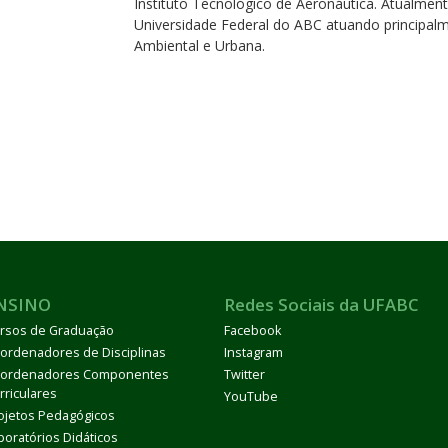
Instituto Tecnológico de Aeronáutica. Atualmen
Universidade Federal do ABC atuando principal
Ambiental e Urbana.
NSINO
Redes Sociais da UFABC
rsos de Graduação
Facebook
ordenadores de Disciplinas
Instagram
ordenadores Componentes
Twitter
rriculares
YouTube
ojetos Pedagógicos
boratórios Didáticos