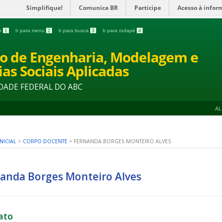
Simplifique!
Comunica BR
Participe
Acesso à infor
do
1
Ir para menu
2
Ir para busca
3
Ir para rodapé
4
o de Engenharia, Modelagem e
ias Sociais Aplicadas
DADE FEDERAL DO ABC
A
NICIAL
>
CORPO DOCENTE
>
FERNANDA BORGES MONTEIRO ALVES
anda Borges Monteiro Alves
ato