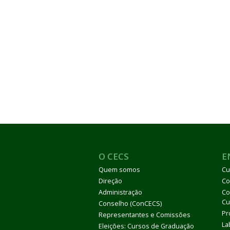
O CECS
E
Quem somos
Cu
Direção
Co
Administração
Co
Cu
Conselho (ConCECS)
Pr
Representantes e Comissões
La
Eleições: Cursos de Graduação