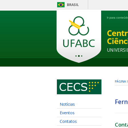
BRASIL
Ir para conteú
Centr
Ciênc
UNIVERSI
PÁGINA I
Fern
Notícias
Eventos
Contatos
Cont