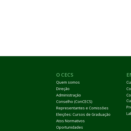
O CECS
E
Quem somos
Cu
Direção
Co
Administração
Co
Cu
Conselho (ConCECS)
Pr
Representantes e Comissões
La
Eleições: Cursos de Graduação
Atos Normativos
Oportunidades