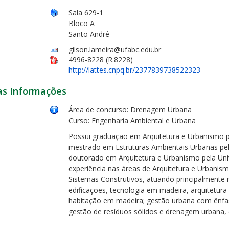
Sala 629-1
Bloco A
Santo André
gilson.lameira@ufabc.edu.br
4996-8228 (R.8228)
http://lattes.cnpq.br/2377839738522323
as Informações
Área de concurso: Drenagem Urbana
Curso: Engenharia Ambiental e Urbana
Possui graduação em Arquitetura e Urbanismo p
mestrado em Estruturas Ambientais Urbanas pel
doutorado em Arquitetura e Urbanismo pela Uni
experiência nas áreas de Arquitetura e Urbani
Sistemas Construtivos, atuando principalmente 
edificações, tecnologia em madeira, arquitetura
habitação em madeira; gestão urbana com ênfa
gestão de resíduos sólidos e drenagem urbana, e