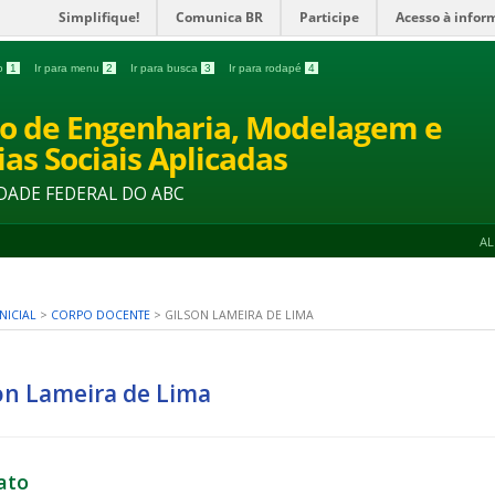
Simplifique!
Comunica BR
Participe
Acesso à infor
do
1
Ir para menu
2
Ir para busca
3
Ir para rodapé
4
o de Engenharia, Modelagem e
ias Sociais Aplicadas
DADE FEDERAL DO ABC
A
NICIAL
>
CORPO DOCENTE
>
GILSON LAMEIRA DE LIMA
on Lameira de Lima
ato