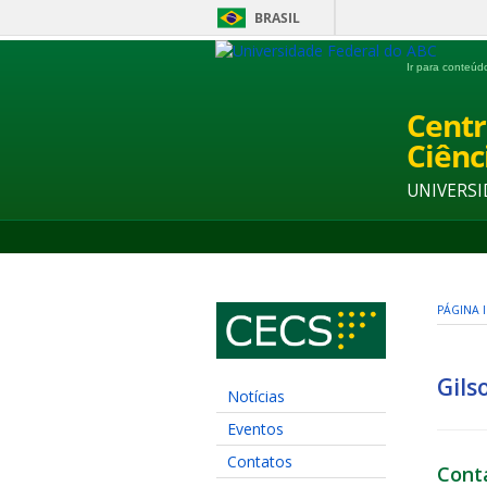
BRASIL
Ir para conteú
Centr
Ciênc
UNIVERSI
PÁGINA I
Gils
Notícias
Eventos
Contatos
Cont