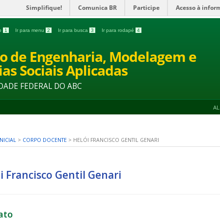
Simplifique!
Comunica BR
Participe
Acesso à infor
do
1
Ir para menu
2
Ir para busca
3
Ir para rodapé
4
o de Engenharia, Modelagem e
ias Sociais Aplicadas
DADE FEDERAL DO ABC
A
NICIAL
>
CORPO DOCENTE
>
HELÓI FRANCISCO GENTIL GENARI
i Francisco Gentil Genari
ato