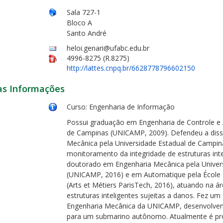
Sala 727-1
Bloco A
Santo André
heloi.genari@ufabc.edu.br
4996-8275 (R.8275)
http://lattes.cnpq.br/6628778796602150
as Informações
Curso: Engenharia de Informação
Possui graduação em Engenharia de Controle e
de Campinas (UNICAMP, 2009). Defendeu a dis
Mecânica pela Universidade Estadual de Campin
monitoramento da integridade de estruturas int
doutorado em Engenharia Mecânica pela Univer
(UNICAMP, 2016) e em Automatique pela École N
(Arts et Métiers ParisTech, 2016), atuando na ár
estruturas inteligentes sujeitas a danos. Fez 
Engenharia Mecânica da UNICAMP, desenvolvendo
para um submarino autônomo. Atualmente é pro