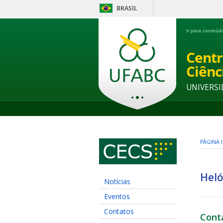
BRASIL
Ir para conteú
Centr
Ciênc
UNIVERSI
PÁGINA I
Heló
Notícias
Eventos
Contatos
Cont