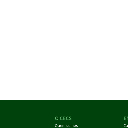
O CECS
E
Quem somos
Cu