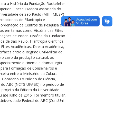
ara a História da Fundação Rockefeller
perior. É pesquisadora associada do
Universidade de São Paulo (MH-FMUSP)
rnacionais de Filantropia e
coordenação de Centros de Pesquisa e
gos em temas como História das Elites
 Relações de Poder, História da Fundação
de de São Paulo, Filantropia Científica,
, Elites Acadêmicas, Direita Acadêmica,
rfaces entre o Regime Civil-Militar de
 No caso da produção cultural, as
specialmente e cinema e dramaturgia
o para Formação de Conselheiros e
ceira entre o Ministério da Cultura
. Coordenou o Núcleo de Ciência,
al do ABC (NCTS-UFABC) no período de
projeto da Editora da Universidade
 até Julho de 2015. Foi membro titular,
a Universidade Federal do ABC (ConsUni