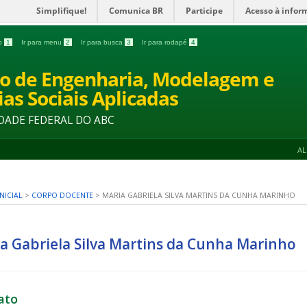
Simplifique!
Comunica BR
Participe
Acesso à infor
do
1
Ir para menu
2
Ir para busca
3
Ir para rodapé
4
o de Engenharia, Modelagem e
ias Sociais Aplicadas
DADE FEDERAL DO ABC
A
NICIAL
>
CORPO DOCENTE
>
MARIA GABRIELA SILVA MARTINS DA CUNHA MARINHO
a Gabriela Silva Martins da Cunha Marinho
ato