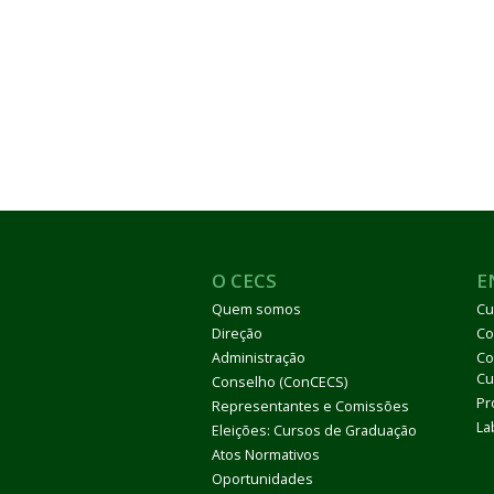
O CECS
E
Quem somos
Cu
Direção
Co
Administração
Co
Cu
Conselho (ConCECS)
Pr
Representantes e Comissões
La
Eleições: Cursos de Graduação
Atos Normativos
Oportunidades