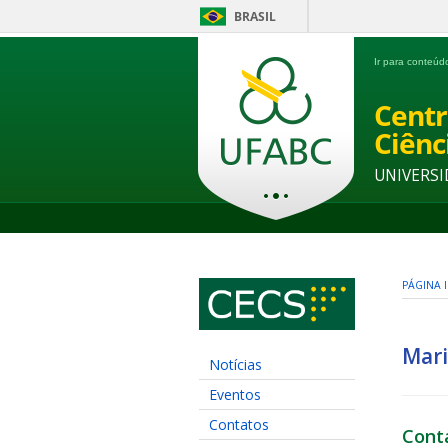
BRASIL
Ir para conteú
Centr
Ciênc
UNIVERSI
PÁGINA I
Mari
Notícias
Eventos
Contatos
Cont