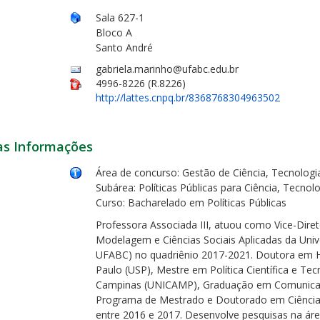
Sala 627-1
Bloco A
Santo André
gabriela.marinho@ufabc.edu.br
4996-8226 (R.8226)
http://lattes.cnpq.br/8368768304963502
as Informações
Área de concurso: Gestão de Ciência, Tecnologi
Subárea: Políticas Públicas para Ciência, Tecnol
Curso: Bacharelado em Políticas Públicas
Professora Associada III, atuou como Vice-Dire
Modelagem e Ciências Sociais Aplicadas da Uni
UFABC) no quadriênio 2017-2021. Doutora em Hi
Paulo (USP), Mestre em Política Científica e Tec
Campinas (UNICAMP), Graduação em Comunicaç
Programa de Mestrado e Doutorado em Ciênci
entre 2016 e 2017. Desenvolve pesquisas na área