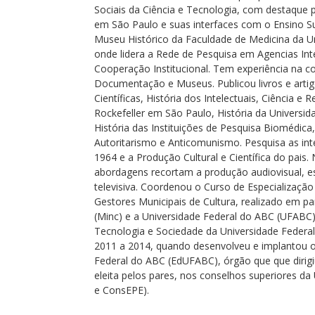
Sociais da Ciência e Tecnologia, com destaque p
em São Paulo e suas interfaces com o Ensino Su
Museu Histórico da Faculdade de Medicina da 
onde lidera a Rede de Pesquisa em Agencias Inte
Cooperação Institucional. Tem experiência na 
Documentação e Museus. Publicou livros e arti
Científicas, História dos Intelectuais, Ciência e
Rockefeller em São Paulo, História da Universida
História das Instituições de Pesquisa Biomédica
Autoritarismo e Anticomunismo. Pesquisa as inte
1964 e a Produção Cultural e Científica do pais.
abordagens recortam a produção audiovisual, e
televisiva. Coordenou o Curso de Especializaçã
Gestores Municipais de Cultura, realizado em par
(Minc) e a Universidade Federal do ABC (UFABC)
Tecnologia e Sociedade da Universidade Feder
2011 a 2014, quando desenvolveu e implantou o 
Federal do ABC (EdUFABC), órgão que que dirigiu
eleita pelos pares, nos conselhos superiores d
e ConsEPE).