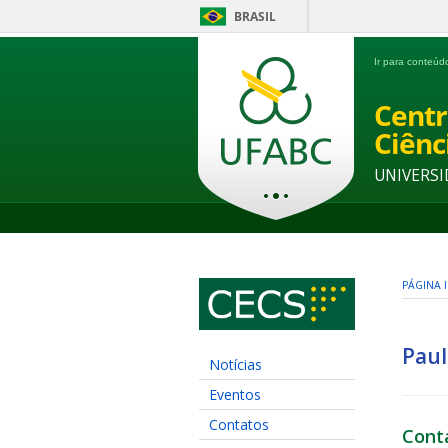
BRASIL
Ir para conteú
Centr
Ciênc
UNIVERSI
PÁGINA I
Paul
Notícias
Eventos
Contatos
Cont