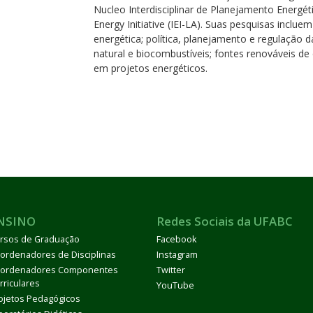
Nucleo Interdisciplinar de Planejamento Energé
Energy Initiative (IEI-LA). Suas pesquisas inclue
energética; política, planejamento e regulação da
natural e biocombustíveis; fontes renováveis de
em projetos energéticos.
NSINO
Redes Sociais da UFABC
rsos de Graduação
Facebook
ordenadores de Disciplinas
Instagram
ordenadores Componentes
Twitter
rriculares
YouTube
ojetos Pedagógicos