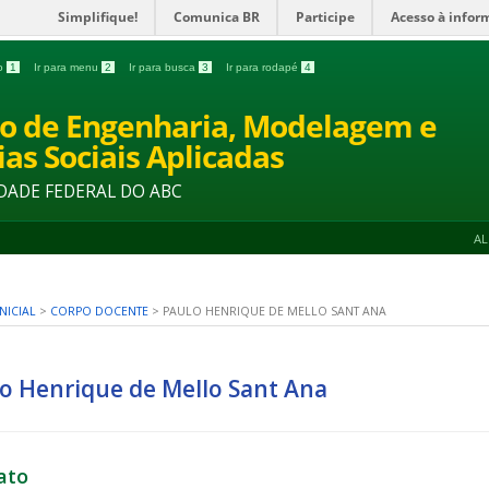
Simplifique!
Comunica BR
Participe
Acesso à infor
do
1
Ir para menu
2
Ir para busca
3
Ir para rodapé
4
o de Engenharia, Modelagem e
ias Sociais Aplicadas
DADE FEDERAL DO ABC
A
NICIAL
>
CORPO DOCENTE
>
PAULO HENRIQUE DE MELLO SANT ANA
o Henrique de Mello Sant Ana
ato