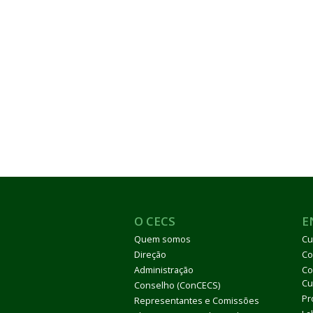
O CECS
E
Quem somos
Cu
Direção
Co
Administração
Co
Cu
Conselho (ConCECS)
Pr
Representantes e Comissões