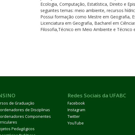
Ecologia, Computação, Estatística, Direito e Ep
seguintes temas: meio ambiente, recursos hídri
Possui formação como Mestre em Geografia, Es
Licenciatura em Geografia, Bacharel em Ciência
Filosofia,Técnico em Meio Ambiente e Técnico e
NSINO
Redes Sociais da UFABC
rsos de Graduação
Facebook
ordenadores de Disciplinas
Instagram
ordenadores Componentes
Twitter
rriculares
YouTube
ojetos Pedagógicos