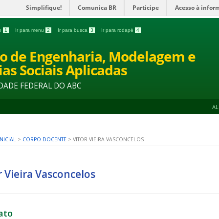
Simplifique!
Comunica BR
Participe
Acesso à infor
do
1
Ir para menu
2
Ir para busca
3
Ir para rodapé
4
o de Engenharia, Modelagem e
ias Sociais Aplicadas
DADE FEDERAL DO ABC
A
NICIAL
>
CORPO DOCENTE
>
VITOR VIEIRA VASCONCELOS
r Vieira Vasconcelos
ato