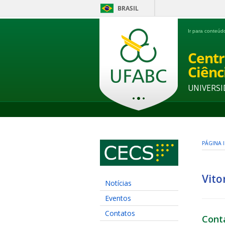
BRASIL
Ir para conteú
Centr
Ciênc
UNIVERSI
PÁGINA I
Vito
Notícias
Eventos
Contatos
Cont