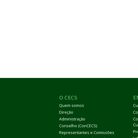
O CECS
E
Quem somos
Cu
Direção
Co
Administração
Co
Cu
Conselho (ConCECS)
Pr
Representantes e Comissões