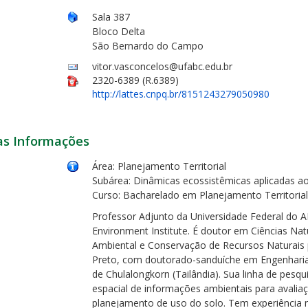
Sala 387
Bloco Delta
São Bernardo do Campo
vitor.vasconcelos@ufabc.edu.br
2320-6389 (R.6389)
http://lattes.cnpq.br/8151243279050980
as Informações
Área: Planejamento Territorial
Subárea: Dinâmicas ecossistêmicas aplicadas ao 
Curso: Bacharelado em Planejamento Territorial
Professor Adjunto da Universidade Federal do
Environment Institute. É doutor em Ciências N
Ambiental e Conservação de Recursos Naturais 
Preto, com doutorado-sanduíche em Engenharia 
de Chulalongkorn (Tailândia). Sua linha de pesq
espacial de informações ambientais para avalia
planejamento de uso do solo. Tem experiência n