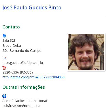
José Paulo Guedes Pinto
Contato
Sala 328
Bloco Delta
São Bernardo do Campo
jose.guedes@ufabc.edu.br
2320-6336 (R.6336)
http://lattes.cnpq.br/5483672222004056
Outras Informações
Área: Relações Internacionais
Subárea: América Latina