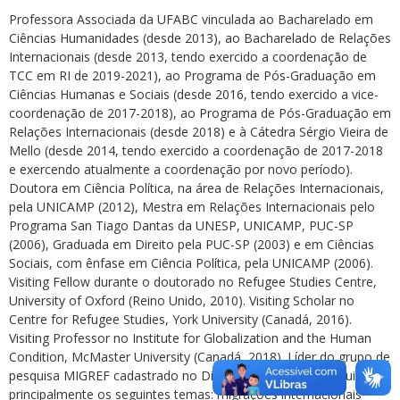
Professora Associada da UFABC vinculada ao Bacharelado em
Ciências Humanidades (desde 2013), ao Bacharelado de Relações
Internacionais (desde 2013, tendo exercido a coordenação de
TCC em RI de 2019-2021), ao Programa de Pós-Graduação em
Ciências Humanas e Sociais (desde 2016, tendo exercido a vice-
coordenação de 2017-2018), ao Programa de Pós-Graduação em
Relações Internacionais (desde 2018) e à Cátedra Sérgio Vieira de
Mello (desde 2014, tendo exercido a coordenação de 2017-2018
e exercendo atualmente a coordenação por novo período).
Doutora em Ciência Política, na área de Relações Internacionais,
pela UNICAMP (2012), Mestra em Relações Internacionais pelo
Programa San Tiago Dantas da UNESP, UNICAMP, PUC-SP
(2006), Graduada em Direito pela PUC-SP (2003) e em Ciências
Sociais, com ênfase em Ciência Política, pela UNICAMP (2006).
Visiting Fellow durante o doutorado no Refugee Studies Centre,
University of Oxford (Reino Unido, 2010). Visiting Scholar no
Centre for Refugee Studies, York University (Canadá, 2016).
Visiting Professor no Institute for Globalization and the Human
Condition, McMaster University (Canadá, 2018). Líder do grupo de
pesquisa MIGREF cadastrado no Diretório do CNPQ. Pesquisa
principalmente os seguintes temas: migrações internacionais