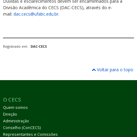
Dúvidas e esclarecimentos devem ser encaminhados para a
Divisão Acadêmica do CECS (DAC-CECS), através do e-
mail:
dac.cecs@ufabc.edu.br
.
Registrado em:
DAC-CECS
Voltar para o topo
O CECS
Quem somos
Direção
Administração
Conselho (ConCECS)
Representantes e Comissões