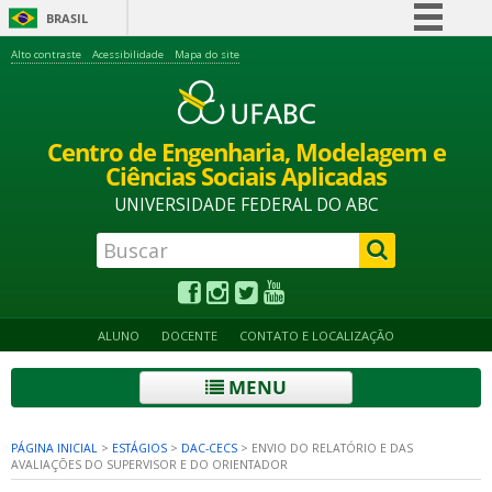
BRASIL
Simplifique!
Alto contraste
Acessibilidade
Mapa do site
Comunica BR
Participe
Centro de Engenharia, Modelagem e
Acesso à informação
Ciências Sociais Aplicadas
Legislação
UNIVERSIDADE FEDERAL DO ABC
Canais
ALUNO
DOCENTE
CONTATO E LOCALIZAÇÃO
MENU
PÁGINA INICIAL
>
ESTÁGIOS
>
DAC-CECS
>
ENVIO DO RELATÓRIO E DAS
AVALIAÇÕES DO SUPERVISOR E DO ORIENTADOR