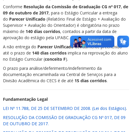
Conforme
Resolução da Comissão de Graduação CG nº 017, de
09 de outubro de 2017
, para o Estágio Curricular a entrega
do
Parecer Unificado
(Relatório Final de Estágio + Avaliação do
Supervisor + Avaliação do Orientador) é obrigatória no prazo
máximo de
140 dias
corridos
, contados a partir da data de
aprovação do estágio pela UFABC.
A não entrega do
Parecer
Unificado
devidamente preenchido
até o prazo de
140 dias corridos
implica na reprovação do aluno
no Estágio Curricular (
conceito F
).
O prazo para análise/deferimento/indeferimento da
documentação encaminhada via Central de Serviços para a
Divisão Acadêmica do CECS é de até
15 dias
corridos
.
Fundamentação Legal
LEI Nº 11.788, DE 25 DE SETEMBRO DE 2008. (Lei dos Estágios)
.
RESOLUÇÃO DA COMISSÃO DE GRADUAÇÃO CG Nº 017, DE 09
DE OUTUBRO DE 2017.