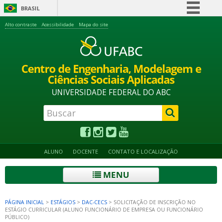
BRASIL
Simplifique!
Alto contraste
Acessibilidade
Mapa do site
Comunica BR
Participe
Centro de Engenharia, Modelagem e
Acesso à informação
Ciências Sociais Aplicadas
Legislação
UNIVERSIDADE FEDERAL DO ABC
Canais
ALUNO
DOCENTE
CONTATO E LOCALIZAÇÃO
MENU
PÁGINA INICIAL
>
ESTÁGIOS
>
DAC-CECS
>
SOLICITAÇÃO DE INSCRIÇÃO NO
ESTÁGIO CURRICULAR (ALUNO FUNCIONÁRIO DE EMPRESA OU FUNCIONÁRIO
PÚBLICO)