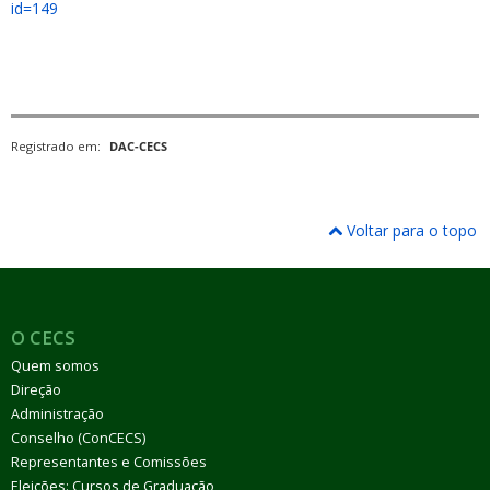
id=149
Registrado em:
DAC-CECS
Voltar para o topo
O CECS
Quem somos
Direção
Administração
Conselho (ConCECS)
Representantes e Comissões
Eleições: Cursos de Graduação