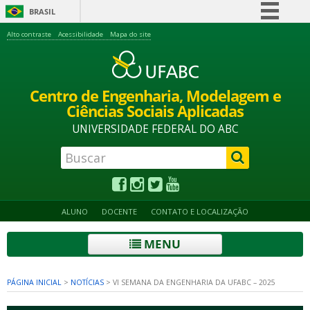
BRASIL
Simplifique!
Alto contraste
Acessibilidade
Mapa do site
Comunica BR
Participe
Centro de Engenharia, Modelagem e
Acesso à informação
Ciências Sociais Aplicadas
Legislação
UNIVERSIDADE FEDERAL DO ABC
Canais
ALUNO
DOCENTE
CONTATO E LOCALIZAÇÃO
MENU
PÁGINA INICIAL
>
NOTÍCIAS
>
VI SEMANA DA ENGENHARIA DA UFABC – 2025