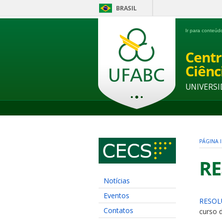
BRASIL
Ir para conteú
Centr
Ciênc
UNIVERSI
PÁGINA I
RE
Notícias
Eventos
RESOL
Contatos
curso 