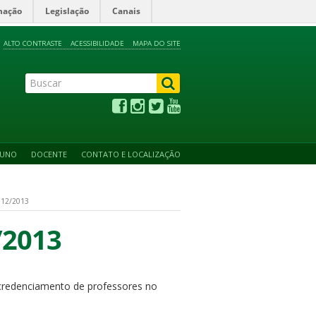
mação
Legislação
Canais
ALTO CONTRASTE
ACESSIBILIDADE
MAPA DO SITE
LUNO
DOCENTE
CONTATO E LOCALIZAÇÃO
12/2013
/2013
credenciamento de professores no