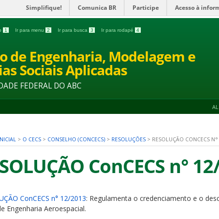
Simplifique!
Comunica BR
Participe
Acesso à infor
do
1
Ir para menu
2
Ir para busca
3
Ir para rodapé
4
o de Engenharia, Modelagem e
ias Sociais Aplicadas
DADE FEDERAL DO ABC
A
NICIAL
>
O CECS
>
CONSELHO (CONCECS)
>
RESOLUÇÕES
>
RESOLUÇÃO CONCECS N° 
SOLUÇÃO ConCECS n° 12
UÇÃO ConCECS n° 12/2013
: Regulamenta o credenciamento e o des
de Engenharia Aeroespacial.