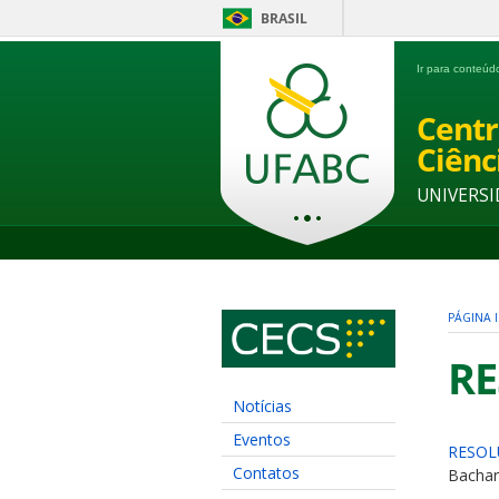
BRASIL
Ir para conteú
Centr
Ciênc
UNIVERSI
PÁGINA I
RE
Notícias
Eventos
RESOL
Contatos
Bachar