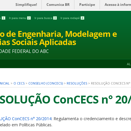
Simplifique!
Comunica BR
Participe
Acesso à infor
do
1
Ir para menu
2
Ir para busca
3
Ir para rodapé
4
o de Engenharia, Modelagem e
ias Sociais Aplicadas
DADE FEDERAL DO ABC
A
NICIAL
>
O CECS
>
CONSELHO (CONCECS)
>
RESOLUÇÕES
>
RESOLUÇÃO CONCECS N° 
SOLUÇÃO ConCECS n° 20
UÇÃO ConCECS n° 20/2014
: Regulamenta o credenciamento e descr
elado em Políticas Públicas.