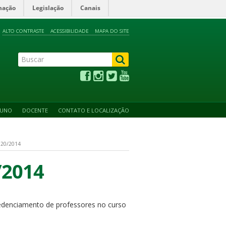
mação
Legislação
Canais
ALTO CONTRASTE
ACESSIBILIDADE
MAPA DO SITE
LUNO
DOCENTE
CONTATO E LOCALIZAÇÃO
20/2014
/2014
edenciamento de professores no curso