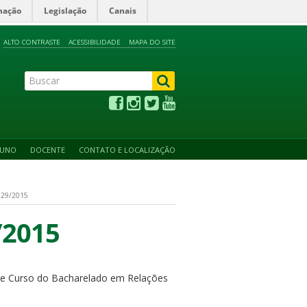
mação
Legislação
Canais
ALTO CONTRASTE
ACESSIBILIDADE
MAPA DO SITE
LUNO
DOCENTE
CONTATO E LOCALIZAÇÃO
29/2015
/2015
de Curso do Bacharelado em Relações