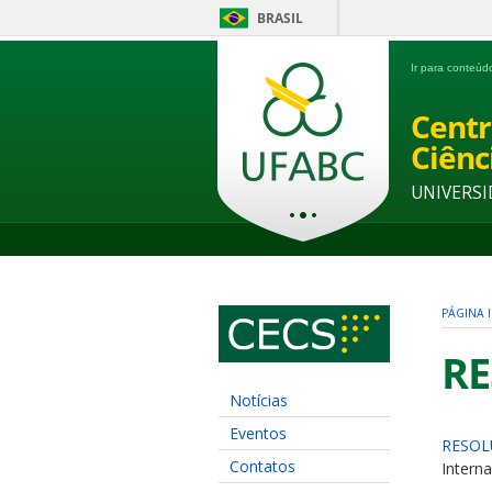
BRASIL
Ir para conteú
Centr
Ciênc
UNIVERSI
PÁGINA I
RE
Notícias
Eventos
RESOL
Contatos
Interna