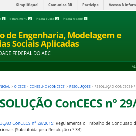
Simplifique!
Comunica BR
Participe
Acesso à infor
do
1
Ir para menu
2
Ir para busca
3
Ir para rodapé
4
o de Engenharia, Modelagem e
ias Sociais Aplicadas
DADE FEDERAL DO ABC
A
NICIAL
>
O CECS
>
CONSELHO (CONCECS)
>
RESOLUÇÕES
>
RESOLUÇÃO CONCECS N° 
SOLUÇÃO ConCECS n° 29
UÇÃO ConCECS n° 29/2015
: Regulamenta o Trabalho de Conclusão 
cionais (Substituída pela Resolução nº 34)