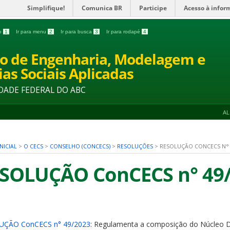
Simplifique!
Comunica BR
Participe
Acesso à infor
do
1
Ir para menu
2
Ir para busca
3
Ir para rodapé
4
o de Engenharia, Modelagem e
ias Sociais Aplicadas
DADE FEDERAL DO ABC
A
NICIAL
>
O CECS
>
CONSELHO (CONCECS)
>
RESOLUÇÕES
>
RESOLUÇÃO CONCECS N° 
SOLUÇÃO ConCECS n° 49
UÇÃO ConCECS n° 49/2023
: Regulamenta a composição do Núcleo D