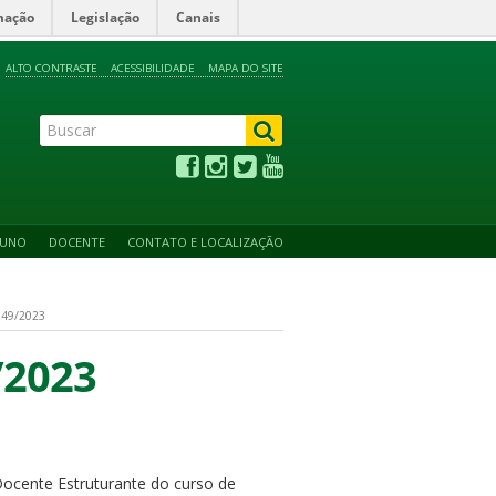
mação
Legislação
Canais
ALTO CONTRASTE
ACESSIBILIDADE
MAPA DO SITE
LUNO
DOCENTE
CONTATO E LOCALIZAÇÃO
49/2023
/2023
ocente Estruturante do curso de