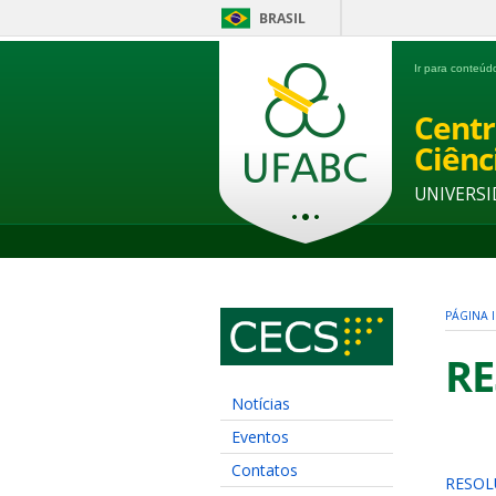
BRASIL
Ir para conteú
Centr
Ciênc
UNIVERSI
PÁGINA I
RE
Notícias
Eventos
Contatos
RESOL