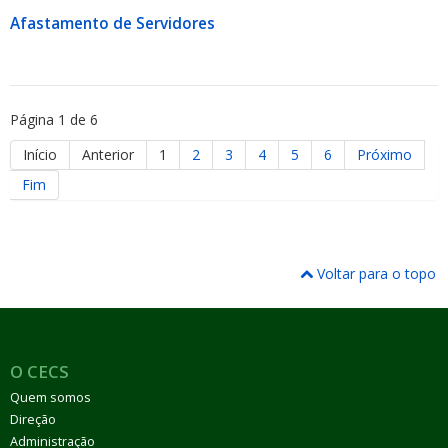
Afastamento de Servidores
Página 1 de 6
Início
Anterior
1
2
3
4
5
6
Próximo
Fim
Voltar para o topo
O CECS
Quem somos
Direção
Administração